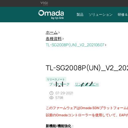
製品
ソリューション
研修＆
ホーム
>
各種資料
>
TL-SG2008P(UN)_V2_20210607
>
TL-SG2008P(UN)_V2_20
リリースノート
ブックマーク
リンクをコピー
07-29-2021
5798
このファームウェアはOmada SDNプラットフォーム
以前のOmadaコントローラーを使用していて、EA
新機能/機能強化
：