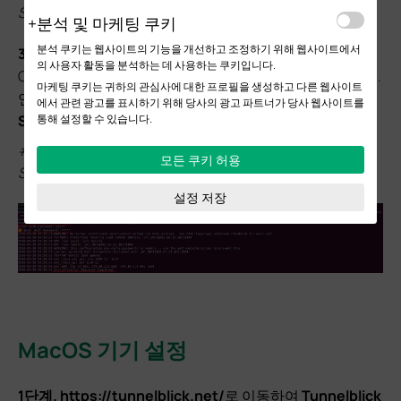
Site_2026-01-20-13-13.ovpn
분석 및 마케팅 쿠키
분석 쿠키는 웹사이트의 기능을 개선하고 조정하기 위해 웹사이트에서
3단계.
다음 명령어를 참조하여 .ovpn 파일을 실행하고
의 사용자 활동을 분석하는 데 사용하는 쿠키입니다.
OpenVPN 사용자의 사용자 이름과 비밀번호를 입력하세요.
마케팅 쿠키는 귀하의 관심사에 대한 프로필을 생성하고 다른 웹사이트
연결이 성공적으로 구축되면 터미널에 "
Initialization
에서 관련 광고를 표시하기 위해 당사의 광고 파트너가 당사 웹사이트를
통해 설정할 수 있습니다.
Sequence Completed"가
표시됩니다
.
#sudo openvpn --config ~/Downloads/VPN_Demo\
모든 쿠키 허용
Site_2026-01-20-13-13.ovpn
설정 저장
MacOS 기기 설정
1단계.
https://tunnelblick.net/
로 이동하여
Tunnelblick