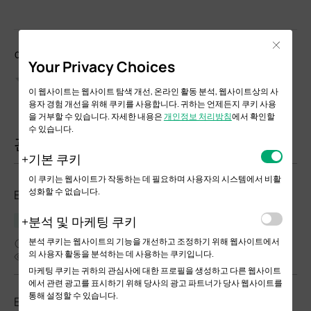
Close
이 문서를 평가해 주세요
Your Privacy Choices
이 웹사이트는 웹사이트 탐색 개선, 온라인 활동 분석, 웹사이트상의 사
용자 경험 개선을 위해 쿠키를 사용합니다. 귀하는 언제든지 쿠키 사용
을 거부할 수 있습니다. 자세한 내용은
개인정보 처리방침
에서 확인할
수 있습니다.
관련 문서
기본 쿠키
이 쿠키는 웹사이트가 작동하는 데 필요하며 사용자의 시스템에서 비활
성화할 수 없습니다.
EAP653 UR(KR)_V2_1.4.4 Build 20260113
분석 및 마케팅 쿠키
릴리스 노트
분석 쿠키는 웹사이트의 기능을 개선하고 조정하기 위해 웹사이트에서
03-09-2026
의 사용자 활동을 분석하는 데 사용하는 쿠키입니다.
102
마케팅 쿠키는 귀하의 관심사에 대한 프로필을 생성하고 다른 웹사이트
에서 관련 광고를 표시하기 위해 당사의 광고 파트너가 당사 웹사이트를
통해 설정할 수 있습니다.
EAP653 UR(KR)_V1.20_1.5.6 Build 20260629