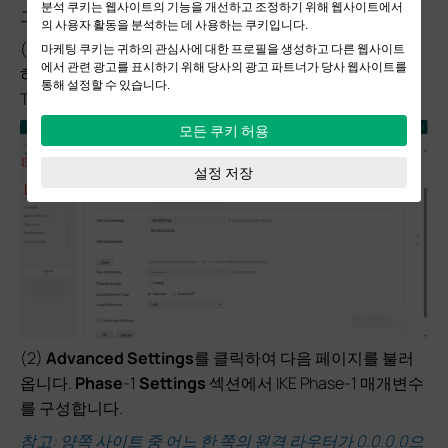
분석 쿠키는 웹사이트의 기능을 개선하고 조정하기 위해 웹사이트에서
그러나 설정 과정은 여전히 비슷합니다.
의 사용자 활동을 분석하는 데 사용하는 쿠키입니다.
(1)
VPN
>
Site-to-Site VPN
메뉴를 선택하고
Add
를 클릭
마케팅 쿠키는 귀하의 관심사에 대한 프로필을 생성하고 다른 웹사이트
에서 관련 광고를 표시하기 위해 당사의 광고 파트너가 당사 웹사이트를
하여 VPN 라우터 B에서 다음 페이지를 불러옵니다. VPN
통해 설정할 수 있습니다.
Type으로
IPsec
을 선택하고 기본 설정을 구성합니다.
모든 쿠키 허용
설정 저장
(2)
Advanced Settings
를 클릭하여 다음 페이지를 불러
옵니다.
Phase
-1
Settings
섹션에서 IKE Phase-1 매개변수
를 구성합니다.
참고: 양쪽 사이트 중 어느 한 쪽의 원격 라우터가 0.0.0.0으