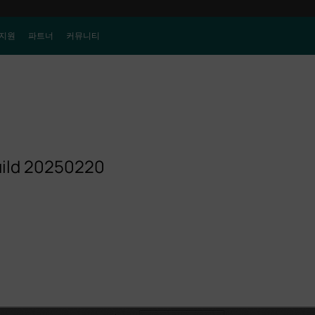
지원
파트너
커뮤니티
uild 20250220