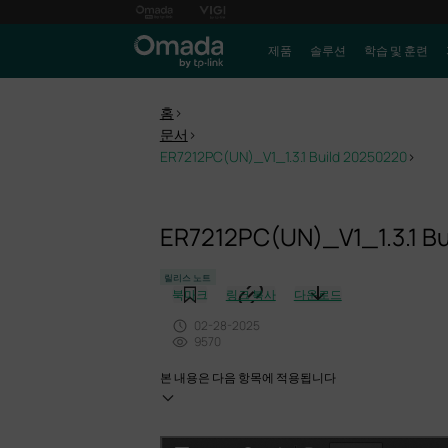
제품
솔루션
학습 및 훈련
홈
>
문서
>
ER7212PC(UN)_V1_1.3.1 Build 20250220
>
ER7212PC(UN)_V1_1.3.1 B
릴리스 노트
북마크
링크 복사
다운로드
02-28-2025
9570
본 내용은 다음 항목에 적용됩니다