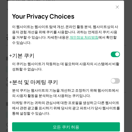
Close
Your Privacy Choices
이 웹사이트는 웹사이트 탐색 개선, 온라인 활동 분석, 웹사이트상의 사
용자 경험 개선을 위해 쿠키를 사용합니다. 귀하는 언제든지 쿠키 사용
관련 문서
을 거부할 수 있습니다. 자세한 내용은
개인정보 처리방침
에서 확인할
수 있습니다.
기본 쿠키
IES206G(UN)_V1_1.0.0 Build 20250328
이 쿠키는 웹사이트가 작동하는 데 필요하며 사용자의 시스템에서 비활
성화할 수 없습니다.
릴리스 노트
04-25-2025
분석 및 마케팅 쿠키
5295
분석 쿠키는 웹사이트의 기능을 개선하고 조정하기 위해 웹사이트에서
의 사용자 활동을 분석하는 데 사용하는 쿠키입니다.
마케팅 쿠키는 귀하의 관심사에 대한 프로필을 생성하고 다른 웹사이트
IES208G(UN)_V1_1.0.0 Build 20250328
에서 관련 광고를 표시하기 위해 당사의 광고 파트너가 당사 웹사이트를
통해 설정할 수 있습니다.
릴리스 노트
05-14-2025
모든 쿠키 허용
5628