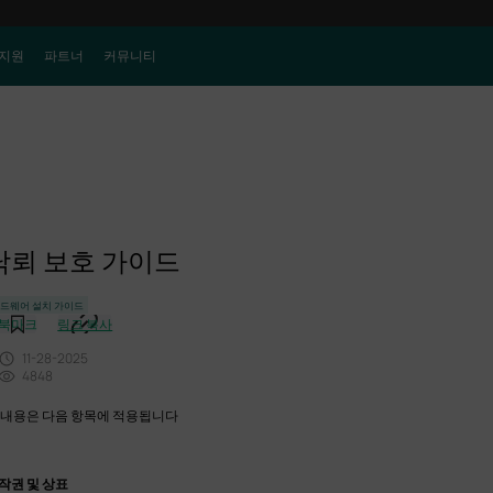
지원
파트너
커뮤니티
낙뢰 보호 가이드
드웨어 설치 가이드
북마크
링크 복사
11-28-2025
4848
 내용은 다음 항목에 적용됩니다
작권 및 상표