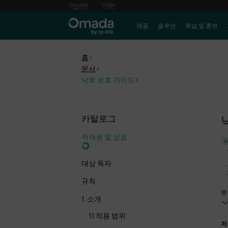
제품
솔루션
학습 및 훈련
홈
>
문서
>
낙뢰 보호 가이드
>
카탈로그
저작권 및 상표
하
대상 독자
규칙
본
1. 소개
1.1 적용 범위
저