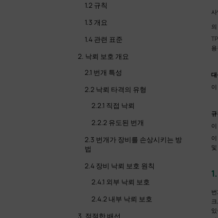
1.2 규칙
사
1.3 개요
의
1.4 관련 표준
T
용될
2. 낙뢰 보호 개요
2.1 번개 특성
대
이
2.2 낙뢰 타격의 유형
2.2.1 직접 낙뢰
규
2.2.2 유도된 번개
이
이
2.3 번개가 장비를 손상시키는 방
및
법
2.4 장비 낙뢰 보호 원칙
1
2.4.1 외부 낙뢰 보호
번
2.4.2 내부 낙뢰 보호
크
있
3. 적절한 배선