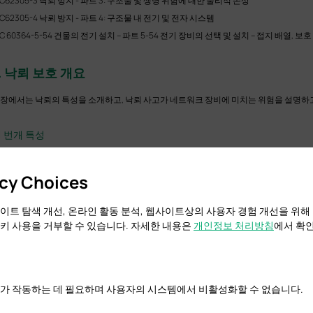
EC62305-3 낙뢰 방지 - 파트 3: 구조물 및 생명 위험에 대한 물리적 손상
EC62305-4 낙뢰 방지 - 파트 4: 구조물 내 전기 및 전자 시스템
EC 60364-5-54 건물의 전기 설치 – 파트 5-54 전기 장비의 선택 및 설치 – 접지 배열, 
. 낙뢰 보호 개요
 장에서는 낙뢰의 특성을 소개하고, 낙뢰 사고가 네트워크 장비에 미치는 위험을 설명하고
.1 번개 특성
개는 엄청난 힘을 전달합니다. 명확하고 직관적인 이해를 제공하는 사실은 다음과 같습
acy Choices
한 전류 및 전압 :
일반 번개의 전류는 암페어의 수만 또는 수십만 도달할 수 있으며, 전압
 전압은 공기를 즉시 이온화하여 방전을위한 전도성 경로를 만들 수 있습니다.
대한 에너지 방출 :
낙뢰로 방출 된 에너지는 약 5 억 줄로 추정되며, 14,000 킬로와트 시간
이트 탐색 개선, 온라인 활동 분석, 웹사이트상의 사용자 경험 개선을 위해
 있습니다.
키 사용을 거부할 수 있습니다. 자세한 내용은
개인정보 처리방침
에서 확인
도로 높은 온도 :
낙뢰 할 때, 채널 내부 온도는 태양 표면 온도의 5 배 이상인 섭씨 30,0
대한 파괴 전력:
낙뢰로 인해 높은 구조물이 손상되고 강력한 전기 노이즈가 발생하여 장
자 통신 장비의 작동 전압은 장치의 수가 증가함에 따라 지속적으로 감소하는 동안 번개
운 선도.
가 작동하는 데 필요하며 사용자의 시스템에서 비활성화할 수 없습니다.