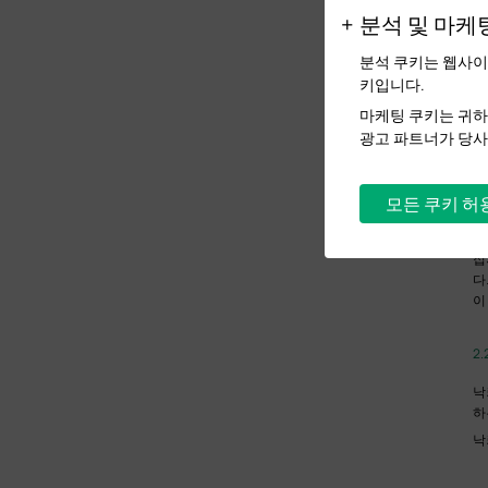
2
분석 및 마케
낙
분석 쿠키는 웹사이
키입니다.
2
마케팅 쿠키는 귀하
광고 파트너가 당사
직
이
니
모든 쿠키 허
번
여
접
다
이
2
낙
하
낙