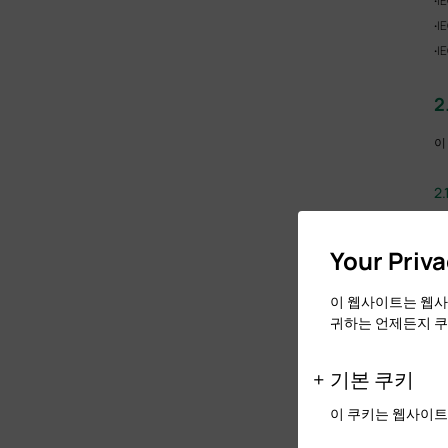
·
I
·
I
·
I
2
이
2
번
Your Priv
·
강
와
·
거
이 웹사이트는 웹사
수
귀하는 언제든지 쿠
·
극
·
방
기본 쿠키
전
쉬
이 쿠키는 웹사이트