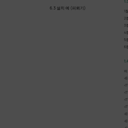
1
6.3 설치 예 (피뢰기)
1
2
3
4
5
6
1
이
·
I
·
I
·
I
·
I
·
I
·
I
·
I