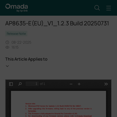
AP8635-E(EU)_V1_1.2.3 Build 20250731
Release Note
08-22-2025
1615
This Article Applies to