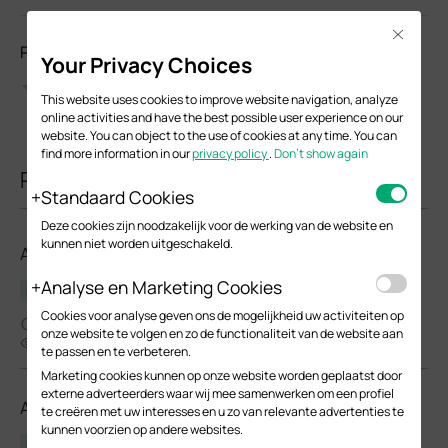
Close
Please Rate this Document
Your Privacy Choices
This website uses cookies to improve website navigation, analyze
online activities and have the best possible user experience on our
website. You can object to the use of cookies at any time. You can
find more information in our
privacy policy
.
Don’t show again
Related Documents
Standaard Cookies
Deze cookies zijn noodzakelijk voor de werking van de website en
kunnen niet worden uitgeschakeld.
AP8635-I(EU)_V1_1.2.3 Build 20250731
Analyse en Marketing Cookies
Release Note
Cookies voor analyse geven ons de mogelijkheid uw activiteiten op
04-09-2026
onze website te volgen en zo de functionaliteit van de website aan
2014
te passen en te verbeteren.
Marketing cookies kunnen op onze website worden geplaatst door
externe adverteerders waar wij mee samenwerken om een profiel
AP8635-I(EU)_V1_1.2.2 Build 20250731
te creëren met uw interesses en u zo van relevante advertenties te
kunnen voorzien op andere websites.
Release Note