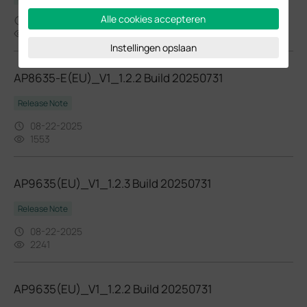
Alle cookies accepteren
04-09-2026
2001
Instellingen opslaan
AP8635-E(EU)_V1_1.2.2 Build 20250731
Release Note
08-22-2025
1553
AP9635(EU)_V1_1.2.3 Build 20250731
Release Note
08-22-2025
2241
AP9635(EU)_V1_1.2.2 Build 20250731