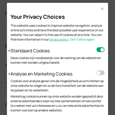
Close
Please Rate this Document
Your Privacy Choices
This website uses cookies to improve website navigation, analyze
online activities and have the best possible user experience on our
website. You can object to the use of cookies at any time. You can
find more information in our
privacy policy
.
Don’t show again
Related Documents
Standaard Cookies
Deze cookies zijn noodzakelijk voor de werking van de website en
kunnen niet worden uitgeschakeld.
AP9635(EU)_V1_1.2.3 Build 20250731
Analyse en Marketing Cookies
Release Note
Cookies voor analyse geven ons de mogelijkheid uw activiteiten op
08-22-2025
onze website te volgen en zo de functionaliteit van de website aan
2241
te passen en te verbeteren.
Marketing cookies kunnen op onze website worden geplaatst door
externe adverteerders waar wij mee samenwerken om een profiel
AP9635(EU)_V2_1.2.2 Build 20250731
te creëren met uw interesses en u zo van relevante advertenties te
kunnen voorzien op andere websites.
Release Note