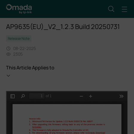
AP9635(EU)_V2_1.2.3 Build 20250731
Release Note
08-22-2025
2305
This Article Applies to