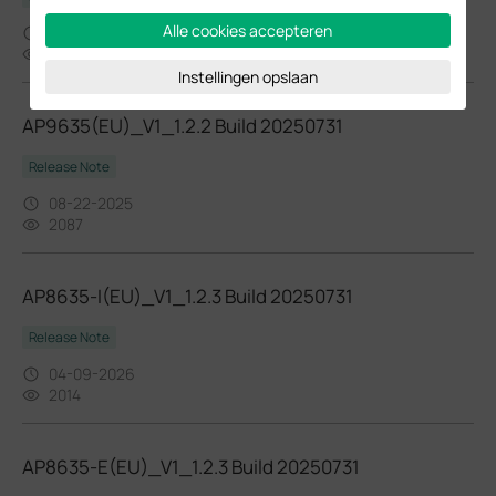
Alle cookies accepteren
08-22-2025
2255
Instellingen opslaan
AP9635(EU)_V1_1.2.2 Build 20250731
Release Note
08-22-2025
2087
AP8635-I(EU)_V1_1.2.3 Build 20250731
Release Note
04-09-2026
2014
AP8635-E(EU)_V1_1.2.3 Build 20250731