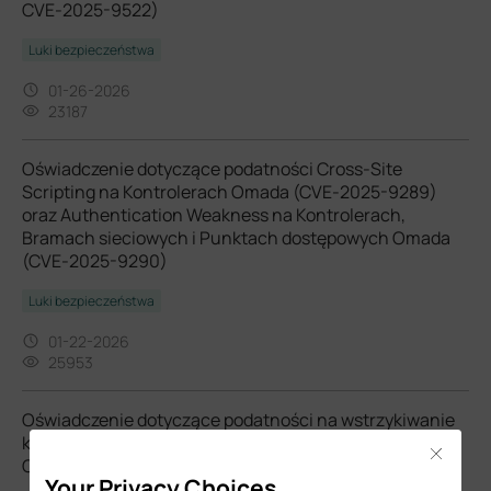
CVE-2025-9522)
Luki bezpieczeństwa
01-26-2026
23187
Oświadczenie dotyczące podatności Cross-Site
Scripting na Kontrolerach Omada (CVE-2025-9289)
oraz Authentication Weakness na Kontrolerach,
Bramach sieciowych i Punktach dostępowych Omada
(CVE-2025-9290)
Luki bezpieczeństwa
01-22-2026
25953
Oświadczenie dotyczące podatności na wstrzykiwanie
kodu systemu operacyjnego na bramach sieciowych
Close
Omada (CVE-2025-6541 oraz CVE-2025-6542)
Your Privacy Choices