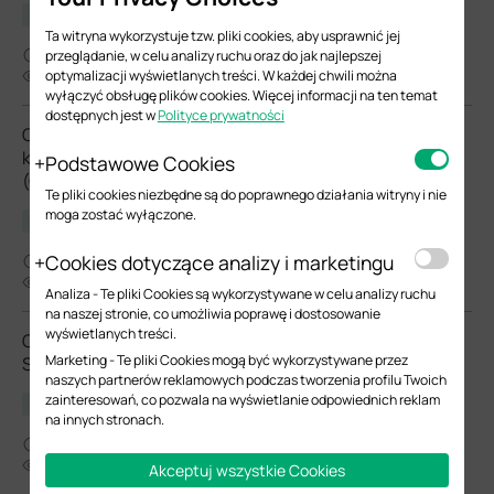
Luki bezpieczeństwa
Ta witryna wykorzystuje tzw. pliki cookies, aby usprawnić jej
07-17-2026
przeglądanie, w celu analizy ruchu oraz do jak najlepszej
44657
optymalizacji wyświetlanych treści. W każdej chwili można
wyłączyć obsługę plików cookies. Więcej informacji na ten temat
dostępnych jest w
Polityce prywatności
Oświadczenie dotyczące podatności na wstrzykiwanie
kodu i dostępu root na bramach sieciowych Omada
Podstawowe Cookies
(CVE-2025-7850 oraz CVE-2025-7851)
Te pliki cookies niezbędne są do poprawnego działania witryny i nie
moga zostać wyłączone.
Luki bezpieczeństwa
Cookies dotyczące analizy i marketingu
07-17-2026
40994
Analiza - Te pliki Cookies są wykorzystywane w celu analizy ruchu
na naszej stronie, co umożliwia poprawę i dostosowanie
wyświetlanych treści.
Oświadczenie dotyczące podatności zabezpieczeń
Marketing - Te pliki Cookies mogą być wykorzystywane przez
Spring Framework
naszych partnerów reklamowych podczas tworzenia profilu Twoich
zainteresowań, co pozwala na wyświetlanie odpowiednich reklam
Luki bezpieczeństwa
na innych stronach.
07-23-2024
25113
Akceptuj wszystkie Cookies