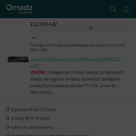
ES210X-M2
V1
Przełącznik Omada Easy Managed, 8 portów 2,5G i 2 sloty
SFP+ 10GE
Jak sprawdzić wersję sprzętową urządzenia TP-
Link?
WAŻNE
: Dostępność modeli i wersji sprzętowych
zależy od regionu. Możesz sprawdzić dostępne
produkty na lokalnej stronie TP-Link (www.tp-
link.com.pl).
8 portów RJ45 2,5 Gb/s
2 sloty SFP+ 10 Gb/s
Łatwy w użytkowaniu
Scentralizowane zarządzanie w chmurze