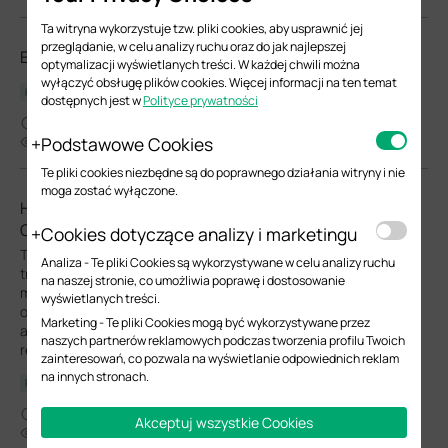
Ta witryna wykorzystuje tzw. pliki cookies, aby usprawnić jej
przeglądanie, w celu analizy ruchu oraz do jak najlepszej
ES210X-M2(UN)_V1_Datasheet
optymalizacji wyświetlanych treści. W każdej chwili można
wyłączyć obsługę plików cookies. Więcej informacji na ten temat
Karta katalogowa
dostępnych jest w
Polityce prywatności
05-21-2026
Podstawowe Cookies
6301
Te pliki cookies niezbędne są do poprawnego działania witryny i nie
moga zostać wyłączone.
How to Troubleshoot Slow Channel Switching, Missing
Channels, and More in IPTV
Cookies dotyczące analizy i marketingu
This guide introduces common causes and step-by-step
Analiza - Te pliki Cookies są wykorzystywane w celu analizy ruchu
troubleshooting for issues such as slow channel switching,
na naszej stronie, co umożliwia poprawę i dostosowanie
missing channels, and multi-device viewing failures in IPTV. It
wyświetlanych treści.
outlines diagnostic methods by device type (e.g., terminal, AP,
Marketing - Te pliki Cookies mogą być wykorzystywane przez
access/aggregation/core switches, gateway) and provides
naszych partnerów reklamowych podczas tworzenia profilu Twoich
recommended configuration values and validation approaches.
zainteresowań, co pozwala na wyświetlanie odpowiednich reklam
na innych stronach.
Poradnik rozwiązywania problemów
11-07-2025
Akceptuj wszystkie Cookies
55773