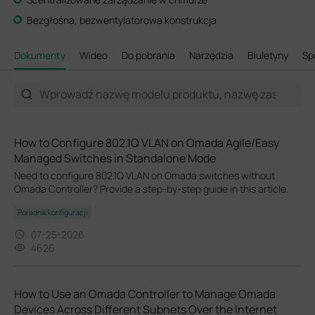
Bezgłośna, bezwentylatorowa konstrukcja
Dokumenty
Wideo
Do pobrania
Narzędzia
Biuletyny
Sp
How to Configure 802.1Q VLAN on Omada Agile/Easy
Managed Switches in Standalone Mode
Need to configure 802.1Q VLAN on Omada switches without
Omada Controller? Provide a step-by-step guide in this article.
Poradnik konfiguracji
07-25-2026
4626
How to Use an Omada Controller to Manage Omada
Devices Across Different Subnets Over the Internet