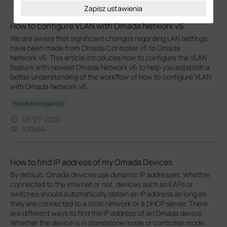
Zapisz ustawienia
How to configure VLAN with Omada Network v6
We are aware that significant changes regarding LAN settings
have been made from Omada Controller v5 to Omada
Network v6. This article introduces how to configure the VLAN
feature with newest Omada Network v6 to help you establish a
better understanding of the workflow of how to configure VLAN
with Omada Network v6.
Poradnik konfiguracji
03-27-2026
100484
How to find IP address of my Omada Devices
By default, Omada devices use dynamic IP addresses. Whether
connected to the internet or not, devices such as EAPs or
switches should automatically obtain an IP address as long as
they are connected to a local network or a DHCP server. There
are different ways to find the IP address of an Omada device.
Whether the device is in standalone mode or controller mode,