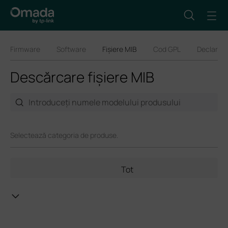
Firmware
Software
Fișiere MIB
Cod GPL
Declarați
Descărcare fișiere MIB
Selectează categoria de produse.
Tot