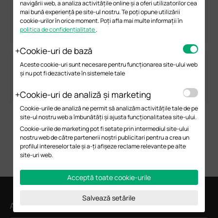
navigării web, a analiza activitățile online și a oferi utilizatorilor cea
mai bună experiență pe site-ul nostru. Te poți opune utilizării
cookie-urilor în orice moment. Poți afla mai multe informații în
politica de confidențialitate
.
EAP673
EAP670
Cookie-uri de bază
Aceste cookie-uri sunt necesare pentru funcționarea site-ului web
și nu pot fi dezactivate în sistemele tale
Cookie-uri de analiză și marketing
EAP660 HD
EAP653 UR
Cookie-urile de analiză ne permit să analizăm activitățile tale de pe
site-ul nostru web a îmbunătăți și ajusta funcționalitatea site-ului.
Cookie-urile de marketing pot fi setate prin intermediul site-ului
nostru web de către partenerii noștri publicitari pentru a crea un
profilul intereselor tale și a-ți afișeze reclame relevante pe alte
site-uri web.
Acceptă toate cookie-urile
Salvează setările
Abonează-te