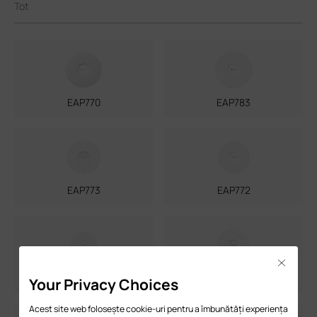
Tot
EAP770
EAP783
EAP773
EAP772
Close
EAP723
EAP683 UR
Your Privacy Choices
Acest site web folosește cookie-uri pentru a îmbunătăți experiența