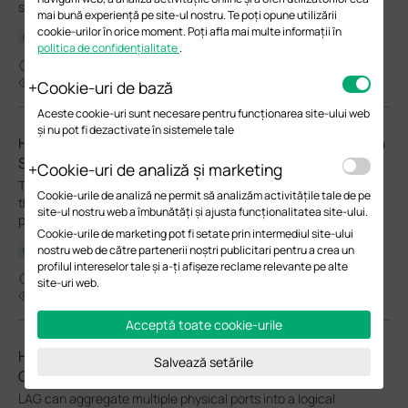
solve the problem.
mai bună experiență pe site-ul nostru. Te poți opune utilizării
cookie-urilor în orice moment. Poți afla mai multe informații în
Ghid de depanare
politica de confidențialitate
.
06-24-2026
51548
Cookie-uri de bază
Aceste cookie-uri sunt necesare pentru funcționarea site-ului web
și nu pot fi dezactivate în sistemele tale
How to Troubleshoot Unstable Internet Issue on Omada
Switch
Cookie-uri de analiză și marketing
This article will list a few simple steps on how to do a check on
Cookie-urile de analiză ne permit să analizăm activitățile tale de pe
the switch when the Internet is unstable and try to solve the
site-ul nostru web a îmbunătăți și ajusta funcționalitatea site-ului.
problem.
Cookie-urile de marketing pot fi setate prin intermediul site-ului
nostru web de către partenerii noștri publicitari pentru a crea un
Ghid de depanare
profilul intereselor tale și a-ți afișeze reclame relevante pe alte
06-24-2026
site-uri web.
53348
Acceptă toate cookie-urile
How to configure LAG (LACP) on Omada Switches via
Salvează setările
Omada Controller
LAG can aggregate multiple physical ports into a logical