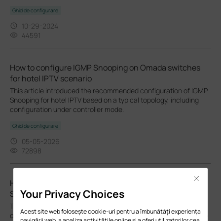
Ghid de configurare
10-29-2024
44591
How to configure IGMP Snooping on Omada switches
for hotel IPTV scenario
This article introduced the recommended configuration of IGMP
Snooping for hotel IPTV based on a typical topology, including
configuration under controller mode.
Ghid de configurare
05-05-2026
72898
Close
How to Troubleshoot No Internet Issue on Omada
Your Privacy Choices
Switch
This article will list a few simple steps about how to do a check
Acest site web folosește cookie-uri pentru a îmbunătăți experiența
on the switch when the switch has no Internet access and try to
navigării web, a analiza activitățile online și a oferi utilizatorilor cea