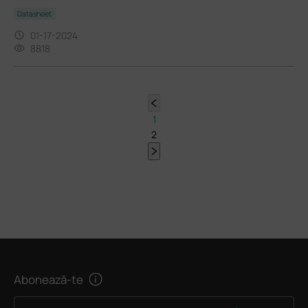
Datasheet
01-17-2024
8818
1
2
Abonează-te