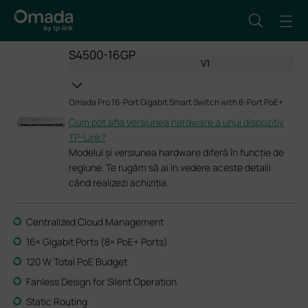
S4500-16GP
V1
Omada Pro 16-Port Gigabit Smart Switch with 8-Port PoE+
Cum pot afla versiunea hardware a unui dispozitiv
TP-Link?
Modelul și versiunea hardware diferă în funcție de
regiune. Te rugăm să ai in vedere aceste detalii
când realizezi achiziția.
Centralized Cloud Management
16× Gigabit Ports (8× PoE+ Ports)
120 W Total PoE Budget
Fanless Design for Silent Operation
Static Routing