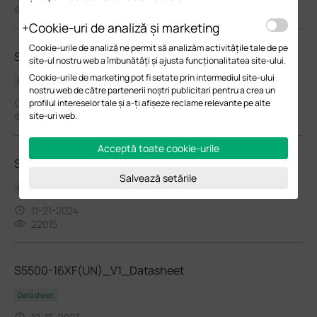
52142
Cookie-uri de analiză și marketing
Cookie-urile de analiză ne permit să analizăm activitățile tale de pe
S5500-16XF(UN)_V1_1.0.1 Build 20231225
site-ul nostru web a îmbunătăți și ajusta funcționalitatea site-ului.
Cookie-urile de marketing pot fi setate prin intermediul site-ului
Notă de lansare
nostru web de către partenerii noștri publicitari pentru a crea un
01-12-2024
profilul intereselor tale și a-ți afișeze reclame relevante pe alte
site-uri web.
5544
Acceptă toate cookie-urile
Switch Regulatory Compliance
Salvează setările
Ghidul utilizatorului
11-21-2024
22015
S5500-16XF(UN)_V1_Datasheet
Datasheet