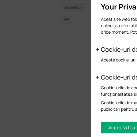
Your Priv
Autentificare
Portal
Wireless
Acest site web fol
API
online și a oferi ut
orice moment. Poți
Cookie-uri d
Aceste cookie-uri 
Cookie-uri d
Cookie-urile de ana
funcționalitatea si
Cookie-urile de mar
publicitari pentru 
Acceptă toat