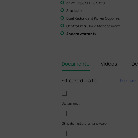
6× 25 Gbps SFP28 Slots
Stackable
Dual Redundant Power Supplies
Centralized Cloud Management
5 years warranty
Documente
Videouri
De
Filtrează după tip
Resetare
Datasheet
Ghid de instalare hardware