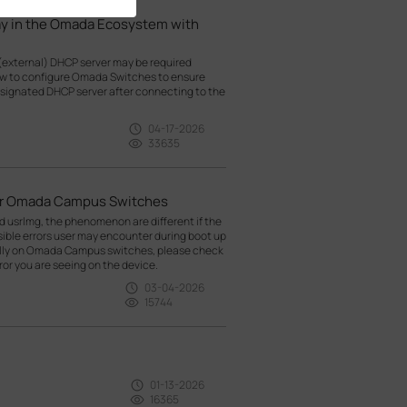
ay in the Omada Ecosystem with
(external) DHCP server may be required
how to configure Omada Switches to ensure
esignated DHCP server after connecting to the
04-17-2026
33635
for Omada Campus Switches
nd usrlmg, the phenomenon are different if the
ossible errors user may encounter during boot up
ally on Omada Campus switches, please check
or you are seeing on the device.
03-04-2026
15744
01-13-2026
16365