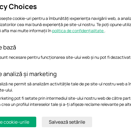
acy Choices
How to Use an Omada Controller to Manage Omada Devices
Internet
osește cookie-uri pentru a îmbunătăți experiența navigării web, a analiz
In enterprise networks, devices are often deployed across different subne
ilizatorilor cea mai bună experiență pe site-ul nostru. Te poți opune utiliz
the Omada Controller to reside in separate network segments. Supportin
subnets enables centralized control without changing existing network desi
 afla mai multe informații în
politica de confidențialitate
.
methods for adopting devices across subnets using Omada products.
Ghid de configurare
e bază
sunt necesare pentru funcționarea site-ului web și nu pot fi dezactivat
How to Configure L2VPN VPWS/VPLS on Omada Campus S
This FAQ introduces the VPWS/VPLS feature and explains how to configure it
e analiză și marketing
Ghid de configurare
liză ne permit să analizăm activitățile tale de pe site-ul nostru web a 
te-ului.
keting pot fi setate prin intermediul site-ului nostru web de către part
How to Configure Spanning Tree on Omada Controller
a crea un profilul intereselor tale și a-ți afișeze reclame relevante pe alt
Spanning Tree Protocol (STP) is a Layer 2 Protocol that prevents loops in th
Ghid de configurare
e cookie-urile
Salvează setările