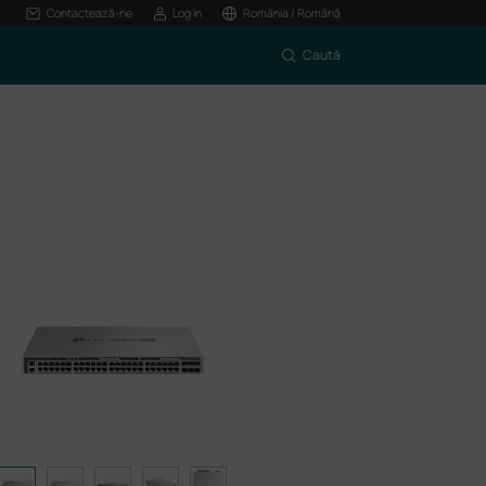
Contactează-ne
Log In
România / Română
Caută