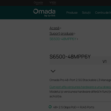
Produse
Soluții
Centru de î
Acasă
>
Suport produse
>
S6500-48MPP6Y
>
S6500-48MPP6Y
V1
Omada Pro 48-Port 2.5G Stackable L3 Manage
Cum pot afla versiunea hardware a unui dispoz
Modelul și versiunea hardware diferă în funcți
achiziția.
48× 2.5 Gbps PoE++ RJ45 Ports