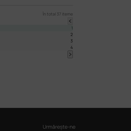
În total 37 iteme
1
2
3
4
Urmărește-ne