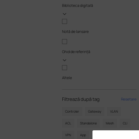
Biblioteca digitală
Notă de lansare
Ghid de referință
Altele
Filtrează după tag
Resetare
Controler
Gateway
VLAN
ACL
Standalone
Mesh
CLI
VPN
App
Online
Resetare