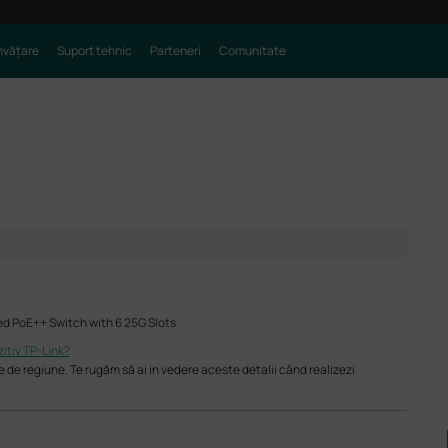
nvățare
Suport tehnic
Parteneri
Comunitate
d PoE++ Switch with 6 25G Slots
itiv TP-Link?
e de regiune. Te rugăm să ai in vedere aceste detalii când realizezi