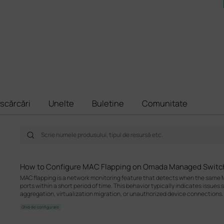
scărcări
Unelte
Buletine
Comunitate
How to Configure MAC Flapping on Omada Managed Switc
MAC flapping is a network monitoring feature that detects when the same M
ports within a short period of time. This behavior typically indicates issues
aggregation, virtualization migration, or unauthorized device connections.
Ghid de configurare