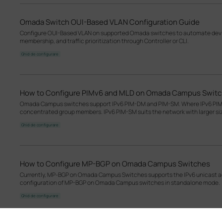
Omada Switch OUI-Based VLAN Configuration Guide
Configure OUI-Based VLAN on supported Omada switches to automate devic
membership, and traffic prioritization through Controller or CLI.
Ghid de configurare
How to Configure PIMv6 and MLD on Omada Campus Swit
Omada Campus switches support IPv6 PIM-DM and PIM-SM. Where IPv6 PIM-D
concentrated group members. IPv6 PIM-SM suits the network with larger s
Ghid de configurare
How to Configure MP-BGP on Omada Campus Switches
Currently, MP‑BGP on Omada Campus Switches supports the IPv6 unicast add
configuration of MP-BGP on Omada Campus switches in standalone mode.
Ghid de configurare