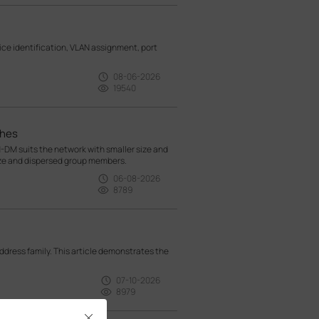
e identification, VLAN assignment, port
08-06-2026
19540
ches
M suits the network with smaller size and
ize and dispersed group members.
06-08-2026
8789
ress family. This article demonstrates the
07-10-2026
8979