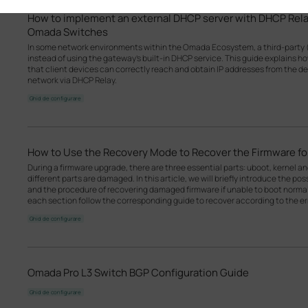
How to implement an external DHCP server with DHCP Rel
Omada Switches
In some network environments within the Omada Ecosystem, a third-party 
instead of using the gateway’s built-in DHCP service. This guide explains 
that client devices can correctly reach and obtain IP addresses from the d
network via DHCP Relay.
Ghid de configurare
How to Use the Recovery Mode to Recover the Firmware 
During a firmware upgrade, there are three essential parts: uboot, kernel a
different parts are damaged. In this article, we will briefly introduce the p
and the procedure of recovering damaged firmware if unable to boot norm
each section follow the corresponding guide to recover according to the err
Ghid de configurare
Omada Pro L3 Switch BGP Configuration Guide
Ghid de configurare