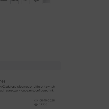
hes
AC address is learned on different switch
 such as network loops, misconfigured link
06-19-2026
12308