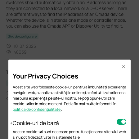
switches should automatically obtain an IP address as long as
they are connected to a local network or a DHCP server. There
are different ways to find the IP address of an Omada device.
Whether the device is in standalone mode or controller mode,
you can also use the Omada APP or Discover Utility to find it.
Ghid de configurare
10-07-2025
48659
Close
TXC432-CU1M(UN)_V2_Datasheet
Your Privacy Choices
Datasheet
Acest site web folosește cookie-uri pentru a îmbunătăți experiența
navigării web, a analiza activitățile online și a oferi utilizatorilor cea
01-21-2020
mai bună experiență pe site-ul nostru. Te poți opune utilizării
6413
cookie-urilor în orice moment. Poți afla mai multe informații în
politica de confidențialitate
.
Cookie-uri de bază
Aceste cookie-uri sunt necesare pentru funcționarea site-ului web
și nu pot fi dezactivate în sistemele tale