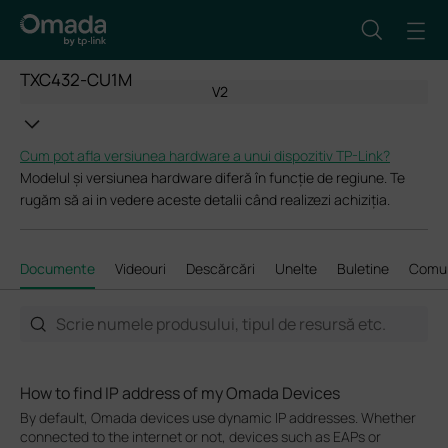
TXC432-CU1M
V2
Cum pot afla versiunea hardware a unui dispozitiv TP-Link?
Modelul și versiunea hardware diferă în funcție de regiune. Te
rugăm să ai in vedere aceste detalii când realizezi achiziția.
Documente
Videouri
Descărcări
Unelte
Buletine
Comun
How to find IP address of my Omada Devices
By default, Omada devices use dynamic IP addresses. Whether
connected to the internet or not, devices such as EAPs or