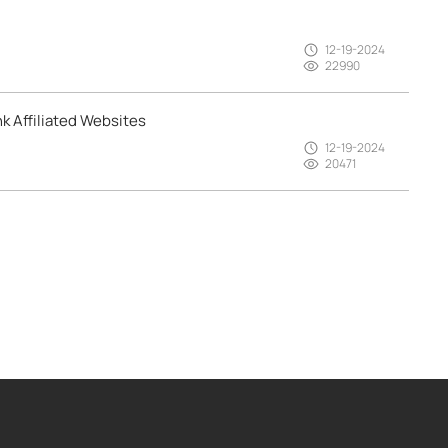
12-19-2024
22990
k Affiliated Websites
12-19-2024
20471