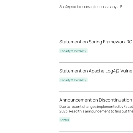
Знайдено інформацію, пов'язану з 5
Statement on Spring Framework RCE
Security Vulnerability
Statement on Apache Log4j2 Vulner
Security Vulnerability
Announcement on Discontinuation 
Due to recent changes implemented by Facebook
2023. Read this announcement to find out th
Others