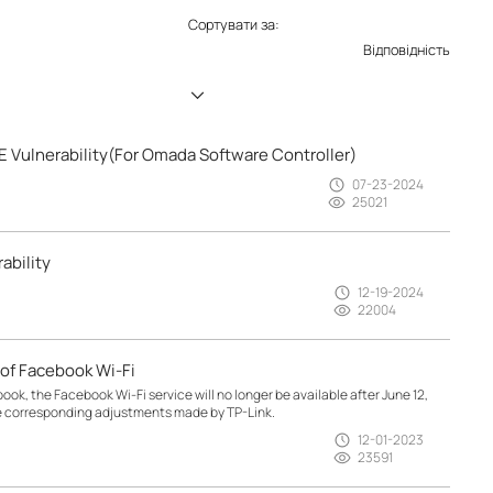
Сортувати за:
Відповідність
 Vulnerability(For Omada Software Controller)
07-23-2024
25021
ability
12-19-2024
22004
of Facebook Wi-Fi
, the Facebook Wi-Fi service will no longer be available after June 12,
e corresponding adjustments made by TP-Link.
12-01-2023
23591