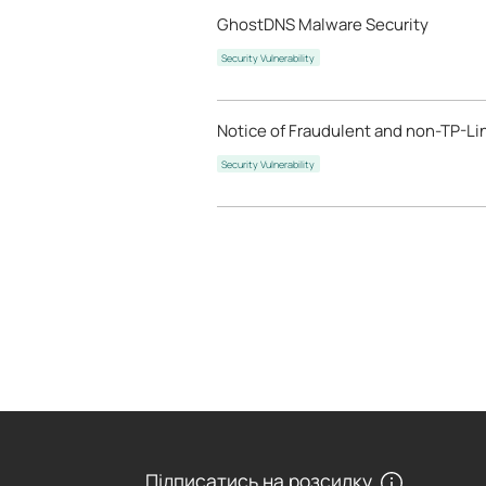
GhostDNS Malware Security
Security Vulnerability
Notice of Fraudulent and non-TP-Lin
Security Vulnerability
Підписатись на розсилку