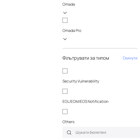
Omada
Omada Pro
Фільтрувати за типом
Скинути
Security Vulnerability
EOL/EOM/EOS Notification
Others