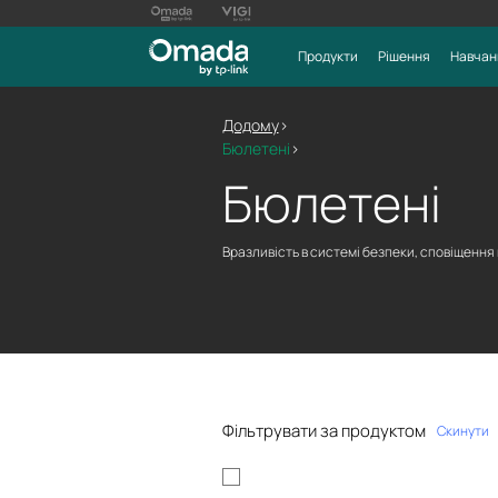
Продукти
Рішення
Навчан
Додому
>
Бюлетені
>
Бюлетені
Вразливість в системі безпеки, сповіщення
Фільтрувати за продуктом
Скинути