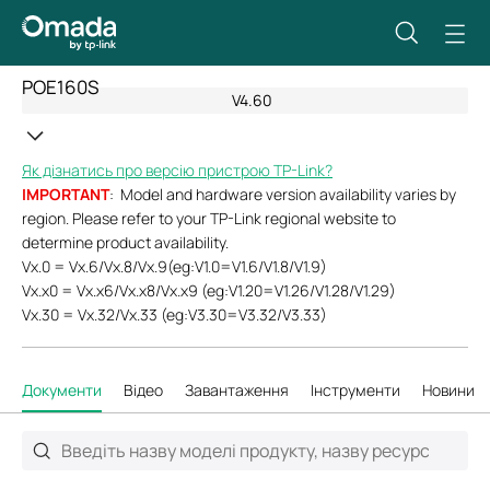
POE160S
V4.60
Як дізнатись про версію пристрою TP-Link?
IMPORTANT
: Model and hardware version availability varies by
region. Please refer to your TP-Link regional website to
determine product availability.
Vx.0 = Vx.6/Vx.8/Vx.9(eg:V1.0=V1.6/V1.8/V1.9)
Vx.x0 = Vx.x6/Vx.x8/Vx.x9 (eg:V1.20=V1.26/V1.28/V1.29)
Vx.30 = Vx.32/Vx.33 (eg:V3.30=V3.32/V3.33)
Документи
Відео
Завантаження
Інструменти
Новини