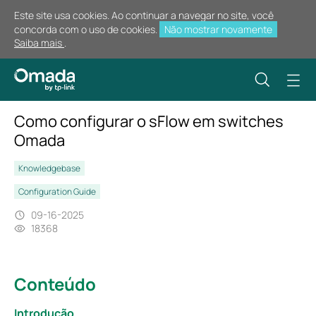
Este site usa cookies. Ao continuar a navegar no site, você
concorda com o uso de cookies.
Não mostrar novamente
Saiba mais
.
Como configurar o sFlow em switches
Omada
Knowledgebase
Configuration Guide
09-16-2025
18368
Conteúdo
Introdução