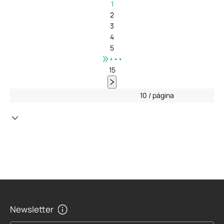
1
2
3
4
5
•••
15
10 / página
Newsletter