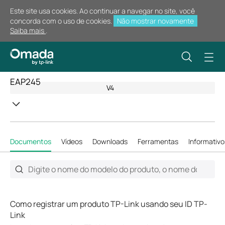
Este site usa cookies. Ao continuar a navegar no site, você
concorda com o uso de cookies.
Não mostrar novamente
Saiba mais
.
EAP245
V4
Documentos
Vídeos
Downloads
Ferramentas
Informativo
Como registrar um produto TP-Link usando seu ID TP-
Link