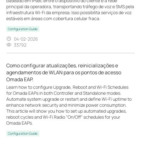
baseado em IPsec entre o dispositivo do cliente e a rede
principal da operadora, transportando tráfego de voz e SMS pela
infraestrutura Wi-Fi da empresa. Isso possibilita serviços de voz
estáveis ​​em áreas com cobertura celular fraca.
Configuration Guide
04-02-2026
33792
Como configurar atualizações, reinicializações e
agendamentos de WLAN para os pontos de acesso
Omada EAP.
Learn how to configure Upgrade, Reboot and Wi-Fi Schedules
for Omada EAPs in both Controller and Standalone modes.
Automate system upgrade or restart and define Wi-Fi uptime to
enhance network security and minimize power consumption.
This article will show you how to set up automated upgrades,
reboot cycles and Wi-Fi Radio "On/Off" schedules for your
Omada EAPs.
Configuration Guide