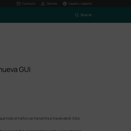
Contacto
Clientes
España / español
Buscar
 nueva GUI
e todo el tráfico se transmita a través de él. Esto