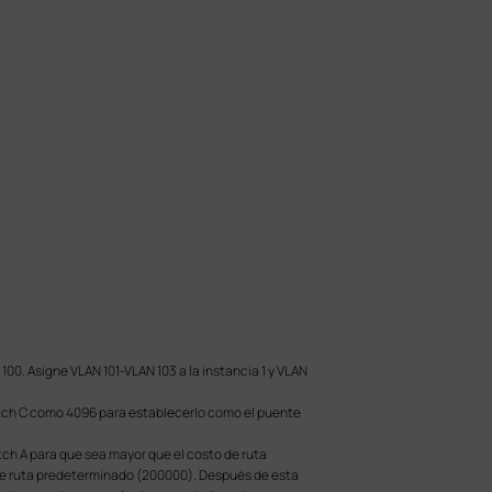
 100. Asigne VLAN 101-VLAN 103 a la instancia 1 y VLAN
Switch C como 4096 para establecerlo como el puente
itch A para que sea mayor que el costo de ruta
o de ruta predeterminado (200000). Después de esta