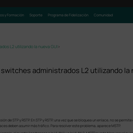
os y Formación
Soporte
Programa de Fidelización
Comunidad
dos L2 utilizando la nueva GUI
>
witches administrados L2 utilizando la
ón de STP y RSTP. En STP y RSTP, una vez que se bloquea un enlace, no se permite qu
laces deben asumir más tráfico. Para resolver este problema, aparece MSTP.