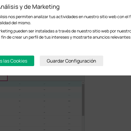
nálisis y de Marketing
isis nos permiten analizar tus actividades en nuestro sitio web con el f
alidad del mismo.
keting pueden ser instaladas a través de nuestro sitio web por nuestr
l fin de crear un perfil de tus intereses y mostrarte anuncios relevantes 
xpansión > Instancia MSTP > Configuración del puerto de instancia
. Establezc
 pueda seleccionarse como el puerto designado.
s las Cookies
Guardar Configuración