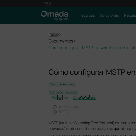
Equipos
Soluciones
Recurs
Inicio
>
Documentos
>
Cómo configurar MSTP en switches administra
Cómo configurar MSTP en s
Centro de Recursos
Guía de Configuración
Favoritos
Copiar enlace
10-29-2024
52328
MSTP (Multiple Spanning Tree Protocol) es una extensi
provocará un desequilibrio de carga, ya que otros en