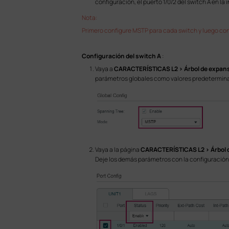
configuración, el puerto 1/0/2 del switch A en la 
Nota:
Primero configure MSTP para cada switch y luego con
Configuración del switch A
:
Vaya a
CARACTERÍSTICAS L2 > Árbol de expans
parámetros globales como valores predetermin
Vaya a la página
CARACTERÍSTICAS L2 > Árbol d
Deje los demás parámetros con la configuració