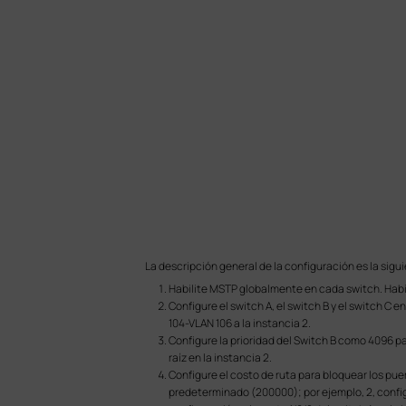
La descripción general de la configuración es la sigu
Habilite MSTP globalmente en cada switch. Habil
Configure el switch A, el switch B y el switch C e
104-VLAN 106 a la instancia 2.
Configure la prioridad del Switch B como 4096 pa
raíz en la instancia 2.
Configure el costo de ruta para bloquear los puer
predeterminado (200000); por ejemplo, 2, config