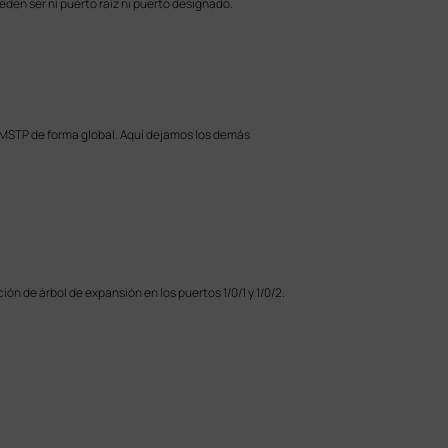
ueden ser ni puerto raíz ni puerto designado.
n MSTP de forma global. Aquí dejamos los demás
nción de árbol de expansión en los puertos 1/0/1 y 1/0/2.