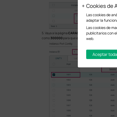
Cookies de A
Las cookies de anál
adaptar la funcion
Las cookies de mar
publicitarios con e
5. Vaya a la página
CARACTERÍSTICAS L2 > Árbol de e
como
300000
para que el puerto 1/0/1 del switch C
web.
Aceptar toda