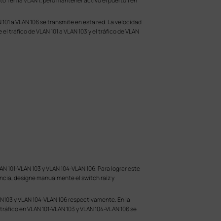
o 1 en la VLAN 1, pero mantener activo el puerto 1 en
 101 a VLAN 106 se transmite en esta red. La velocidad
l tráfico de VLAN 101 a VLAN 103 y el tráfico de VLAN
N 101-VLAN 103 y VLAN 104-VLAN 106. Para lograr este
ncia, designe manualmente el switch raíz y
LAN103 y VLAN 104-VLAN 106 respectivamente. En la
l tráfico en VLAN 101-VLAN 103 y VLAN 104-VLAN 106 se