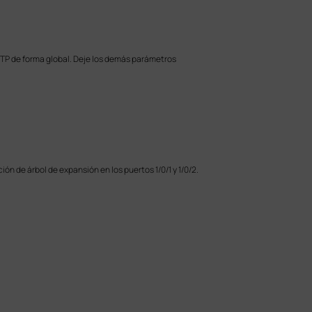
STP de forma global. Deje los demás parámetros
nción de árbol de expansión en los puertos 1/0/1 y 1/0/2.