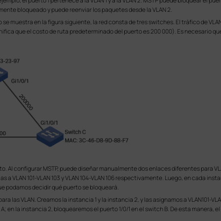
emplo, el puerto 1 pertenece a la VLAN 1 y a la VLAN 2. MSTP puede bloquear el puert
tamente bloqueado y puede reenviar los paquetes desde la VLAN 2.
 muestra en la figura siguiente, la red consta de tres switches. El tráfico de VLAN
ifica que el costo de ruta predeterminado del puerto es 200 000). Es necesario que e
to. Al configurar MSTP, puede diseñar manualmente dos enlaces diferentes para VLA
las a VLAN 101-VLAN 103 y VLAN 104-VLAN 106 respectivamente. Luego, en cada insta
que podamos decidir qué puerto se bloqueará.
ara las VLAN. Creamos la instancia 1 y la instancia 2, y las asignamos a VLAN101-V
 A; en la instancia 2, bloquearemos el puerto 1/0/1 en el switch B. De esta manera, e