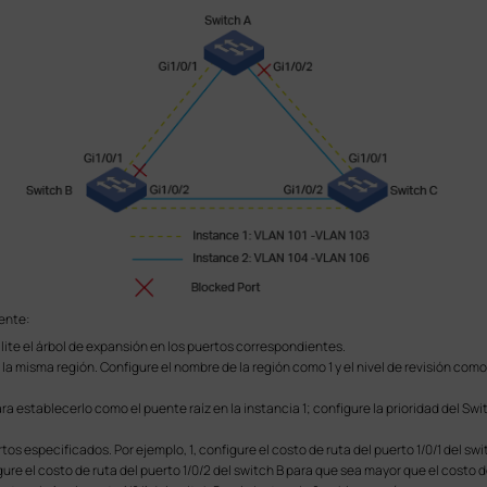
iente:
ite el árbol de expansión en los puertos correspondientes.
n la misma región. Configure el nombre de la región como 1 y el nivel de revisión como
ra establecerlo como el puente raíz en la instancia 1; configure la prioridad del 
tos especificados. Por ejemplo, 1, configure el costo de ruta del puerto 1/0/1 del sw
ure el costo de ruta del puerto 1/0/2 del switch B para que sea mayor que el cost