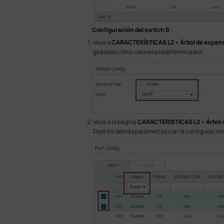
Configuración del switch B
:
Vaya a
CARACTERÍSTICAS L2 > Árbol de expans
globales como valores predeterminados.
Vaya a la página
CARACTERÍSTICAS L2 > Árbol d
Deje los demás parámetros con la configuració