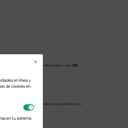
Close
e de la región como
1
y el nivel de revisión como
100
.
vidades en línea y
uso de cookies en
AN103 a la instancia 1 y establezca la prioridad como
rse en tu sistema.