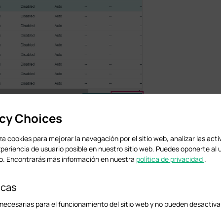
e expansión > Instancia MSTP > Configuración de región
. Establezca el nombr
acy Choices
iza cookies para mejorar la navegación por el sitio web, analizar las acti
xperiencia de usuario posible en nuestro sitio web. Puedes oponerte al 
. Encontrarás más información en nuestra
política de privacidad
.
e expansión > Instancia MSTP > Configuración de instancia
. Asigne VLAN101-VL
icas
 y establezca la prioridad como
32768
.
necesarias para el funcionamiento del sitio web y no pueden desactiva