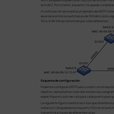
MSTP bloquea los puertos en función de la VLAN. Por ej
la VLAN 2. Por lo tanto, el puerto 1 no queda comple
A continuación se muestra un ejemplo de MSTP. Como se
de enlace entre los switches es de 100 Mb/s (esto sign
104 a VLAN 106 se transmitan por rutas diferentes.
Esquema de configuración
:
Podemos configurar MSTP para cumplir con el requisi
objetivo, necesitamos crear dos instancias y asignar
especifique el costo de ruta para cada puerto para 
La siguiente figura muestra las rutas que diseñamos p
instancia 1, bloquearemos el puerto 1/0/2 en el switch
transmitirá a través de diferentes rutas.