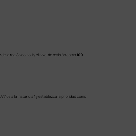
e de la región como
1
y el nivel de revisión como
100
.
AN103 a la instancia 1 y establezca la prioridad como