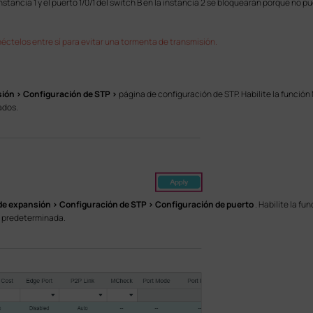
instancia 1 y el puerto 1/0/1 del switch B en la instancia 2 se bloquearán porque no p
éctelos entre sí para evitar una tormenta de transmisión.
ión > Configuración de STP >
página de configuración de STP. Habilite la funció
ados.
e expansión > Configuración de STP > Configuración de puerto
. Habilite la fu
n predeterminada.