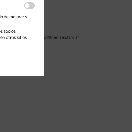
in de mejorar y
os socios
en otros sitios
a el costo de ruta del puerto 1/0/1 en la instancia 1