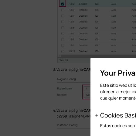
Vaya a la página
CARACTERÍSTICAS L2 > Árbol d
Your Priv
Este sitio web util
ofrecer la mejor e
cualquier momento
Vaya a la página
CARACTERÍSTICAS L2 > Árbol d
Cookies Bás
32768
; asigne VLAN104-VLAN106 a la instancia 2
Estas cookies son 