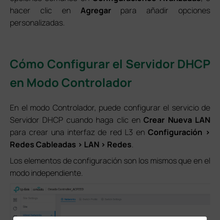
hacer clic en
Agregar
para añadir opciones
personalizadas.
Cómo Configurar el Servidor DHCP
en Modo Controlador
En el modo Controlador, puede configurar el servicio de
Servidor DHCP cuando haga clic en
Crear Nueva LAN
para crear una interfaz de red L3 en
Configuración >
Redes Cableadas > LAN > Redes
.
Los elementos de configuración son los mismos que en el
modo independiente.