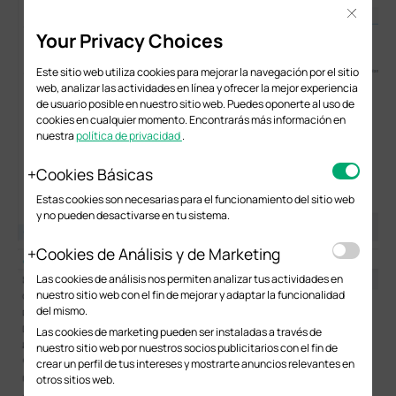
Close
Your Privacy Choices
Este sitio web utiliza cookies para mejorar la navegación por el sitio
web, analizar las actividades en línea y ofrecer la mejor experiencia
de usuario posible en nuestro sitio web. Puedes oponerte al uso de
cookies en cualquier momento. Encontrarás más información en
nuestra
política de privacidad
.
Cookies Básicas
Estas cookies son necesarias para el funcionamiento del sitio web
y no pueden desactivarse en tu sistema.
Cookies de Análisis y de Marketing
Las cookies de análisis nos permiten analizar tus actividades en
nuestro sitio web con el fin de mejorar y adaptar la funcionalidad
del mismo.
Las cookies de marketing pueden ser instaladas a través de
nuestro sitio web por nuestros socios publicitarios con el fin de
crear un perfil de tus intereses y mostrarte anuncios relevantes en
otros sitios web.