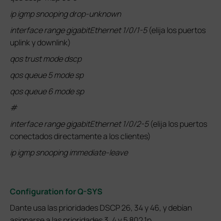
ip igmp snooping drop-unknown
interface range gigabitEthernet 1/0/1-5
(elija los puertos
uplink y downlink)
qos trust mode dscp
qos queue 5 mode sp
qos queue 6 mode sp
#
interface range gigabitEthernet 1/0/2-5
(elija los puertos
conectados directamente a los clientes)
ip igmp snooping immediate-leave
Configuration for Q-SYS
Dante usa las prioridades DSCP 26, 34 y 46, y debían
asignarse a las prioridades 3, 4 y 5 802.1p