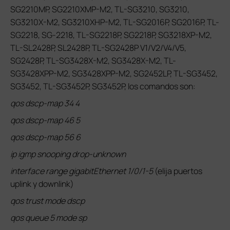
SG2210MP, SG2210XMP-M2, TL-SG3210, SG3210,
SG3210X-M2, SG3210XHP-M2, TL-SG2016P, SG2016P, TL-
SG2218, SG-2218, TL-SG2218P, SG2218P, SG3218XP-M2,
TL-SL2428P, SL2428P, TL-SG2428P V1/V2/V4/V5,
SG2428P, TL-SG3428X-M2, SG3428X-M2, TL-
SG3428XPP-M2, SG3428XPP-M2, SG2452LP, TL-SG3452,
SG3452, TL-SG3452P, SG3452P, los comandos son:
qos dscp-map 34 4
qos dscp-map 46 5
qos dscp-map 56 6
ip igmp snooping drop-unknown
interface range gigabitEthernet 1/0/1-5
(elija puertos
uplink y downlink)
qos trust mode dscp
qos queue 5 mode sp