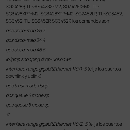
SG2428P, TL-SG3428X-M2, SG3428X-M2, TL-
SG3428XPP-M2, SG3428XPP-M2, SG2452LP, TL-SG3452,
SG3452, TL-SG3452P, SG3452P, los comandos son:
qos dscp-map 26 3
qos dscp-map 34 4
qos dscp-map 46 5
ip igmp snooping drop-unknown
interface range gigabitEthernet 1/0/1-5
(elija los puertos
downlink y uplink)
qos trust mode dscp
qos queue 4 mode sp
qos queue 5 mode sp
#
interface range gigabitEthernet 1/0/2-5
(elija los puertos