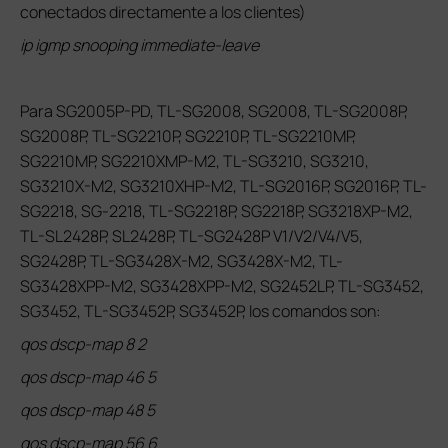
conectados directamente a los clientes)
ip igmp snooping immediate-leave
Para SG2005P-PD, TL-SG2008, SG2008, TL-SG2008P,
SG2008P, TL-SG2210P, SG2210P, TL-SG2210MP,
SG2210MP, SG2210XMP-M2, TL-SG3210, SG3210,
SG3210X-M2, SG3210XHP-M2, TL-SG2016P, SG2016P, TL-
SG2218, SG-2218, TL-SG2218P, SG2218P, SG3218XP-M2,
TL-SL2428P, SL2428P, TL-SG2428P V1/V2/V4/V5,
SG2428P, TL-SG3428X-M2, SG3428X-M2, TL-
SG3428XPP-M2, SG3428XPP-M2, SG2452LP, TL-SG3452,
SG3452, TL-SG3452P, SG3452P, los comandos son:
qos dscp-map 8 2
qos dscp-map 46 5
qos dscp-map 48 5
qos dscp-map 56 6