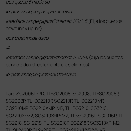
qos queue 5 mode sp
ip igmp snooping drop-unknown
interface range gigabitEthernet 1/0/1-5
(Elija los puertos
downlink y uplink)
qos trust mode dscp
#
interface range gigabitEthernet 1/0/2-5
(elija los puertos
conectados directamente a los clientes)
ip igmp snooping immediate-leave
Para SG2005P-PD, TL-SG2008, SG2008, TL-SG2008P,
SG2008P, TL-SG2210P, SG2210P, TL-SG2210MP,
SG2210MP, SG2210XMP-M2, TL-SG3210, SG3210,
SG3210X-M2, SG3210XHP-M2, TL-SG2016P, SG2016P, TL-
SG2218, SG-2218, TL-SG2218P, SG2218P, SG3218XP-M2,
TL-SL2428P, SL2428P, TL-SG2428P V1/V2/V4/V5,