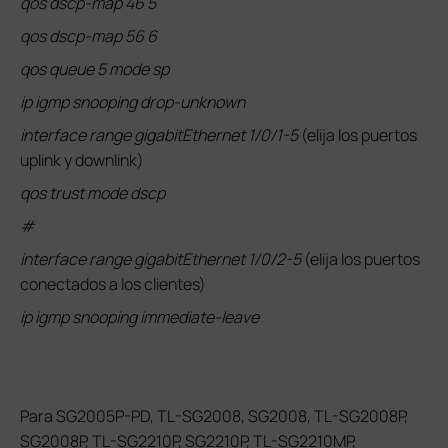
qos dscp-map 46 5
qos dscp-map 56 6
qos queue 5 mode sp
ip igmp snooping drop-unknown
interface range gigabitEthernet 1/0/1-5
(elija los puertos
uplink y downlink)
qos trust mode dscp
#
interface range gigabitEthernet 1/0/2-5
(elija los puertos
conectados a los clientes)
ip igmp snooping immediate-leave
Para SG2005P-PD, TL-SG2008, SG2008, TL-SG2008P,
SG2008P, TL-SG2210P, SG2210P, TL-SG2210MP,