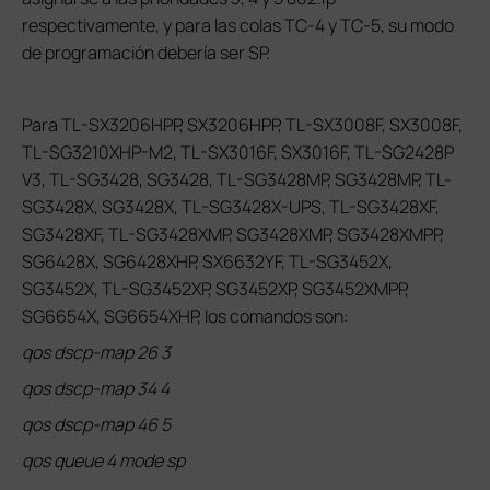
respectivamente, y para las colas TC-4 y TC-5, su modo
de programación debería ser SP.
Para TL-SX3206HPP, SX3206HPP, TL-SX3008F, SX3008F,
TL-SG3210XHP-M2, TL-SX3016F, SX3016F, TL-SG2428P
V3, TL-SG3428, SG3428, TL-SG3428MP, SG3428MP, TL-
SG3428X, SG3428X, TL-SG3428X-UPS, TL-SG3428XF,
SG3428XF, TL-SG3428XMP, SG3428XMP, SG3428XMPP,
SG6428X, SG6428XHP, SX6632YF, TL-SG3452X,
SG3452X, TL-SG3452XP, SG3452XP, SG3452XMPP,
SG6654X, SG6654XHP, los comandos son:
qos dscp-map 26 3
qos dscp-map 34 4
qos dscp-map 46 5
qos queue 4 mode sp