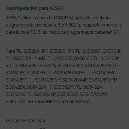
Configuración para AES67
AES67 utiliza la prioridad DSCP 34, 46 y 56, y debían
asignarse a la prioridad 4, 5 y 6 802.1p respectivamente, y
para la cola TC-5, su modo de programador debe ser SP.
Para TL-SX3206HPP, SX3206HPP, TL-SX3008F, SX3008F,
TL-SG3210XHP-M2, TL-SX3016F, SX3016F, TL-SG2428P
V3, TL-SG3428, SG3428, TL-SG3428MP, SG3428MP, TL-
SG3428X, SG3428X, TL-SG3428X-UPS, TL-SG3428XF,
SG3428XF, TL-SG3428XMP, SG3428XMP, SG3428XMPP,
SG6428X, SG6428XHP, SX6632YF, TL-SG3452X,
SG3452X, TL-SG3452XP, SG3452XP, SG3452XMPP,
SG6654X, SG6654XHP, los comandos son:
qos dscp-map 34 4