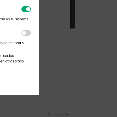
rse en tu sistema.
in de mejorar y
os socios
en otros sitios
11-29-2024