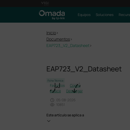
Equipos
Soluciones
Recurs
Inicio
>
Documentos
>
EAP723_V2_Datasheet
>
EAP723_V2_Datasheet
Ficha Técnica
Favoritos
Copiar
enlace
Descargar
05-08-2026
10851
Este artículo se aplica a