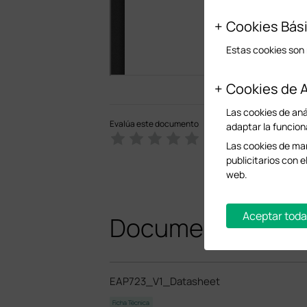
Cookies Bás
Estas cookies son 
Cookies de A
Las cookies de anál
Evalúa este documento
adaptar la funcion
Las cookies de mar
publicitarios con e
web.
Aceptar toda
Documentos rela
EAP723_V1_Datasheet
Ficha Técnica