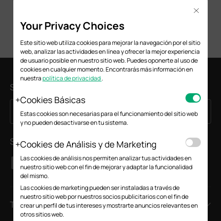
Close
Your Privacy Choices
Este sitio web utiliza cookies para mejorar la navegación por el sitio
web, analizar las actividades en línea y ofrecer la mejor experiencia
de usuario posible en nuestro sitio web. Puedes oponerte al uso de
cookies en cualquier momento. Encontrarás más información en
nuestra
política de privacidad
.
Suscripción
Cookies Básicas
Suscríbete
Dirección de correo electrónico
Estas cookies son necesarias para el funcionamiento del sitio web
y no pueden desactivarse en tu sistema.
Síguenos
Cookies de Análisis y de Marketing
Las cookies de análisis nos permiten analizar tus actividades en
nuestro sitio web con el fin de mejorar y adaptar la funcionalidad
del mismo.
Las cookies de marketing pueden ser instaladas a través de
nuestro sitio web por nuestros socios publicitarios con el fin de
TP-Link
crear un perfil de tus intereses y mostrarte anuncios relevantes en
otros sitios web.