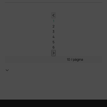
1
2
3
4
5
6
10 / página