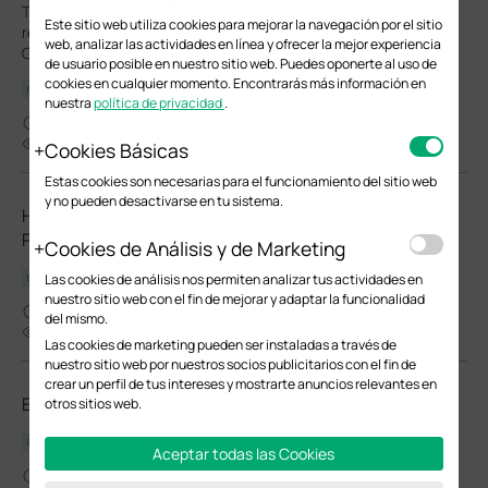
This article will show you how to set up automated upgrades,
Este sitio web utiliza cookies para mejorar la navegación por el sitio
reboot cycles and Wi-Fi Radio "On/Off" schedules for your
web, analizar las actividades en línea y ofrecer la mejor experiencia
Omada EAPs.
de usuario posible en nuestro sitio web. Puedes oponerte al uso de
cookies en cualquier momento. Encontrarás más información en
Guía de Configuración
nuestra
política de privacidad
.
03-26-2026
24082
Cookies Básicas
Estas cookies son necesarias para el funcionamiento del sitio web
y no pueden desactivarse en tu sistema.
How to Choose Ethernet Cables for More Stable PoE
Power Supply
Cookies de Análisis y de Marketing
Las cookies de análisis nos permiten analizar tus actividades en
Guía de Configuración
nuestro sitio web con el fin de mejorar y adaptar la funcionalidad
02-24-2026
del mismo.
37535
Las cookies de marketing pueden ser instaladas a través de
nuestro sitio web por nuestros socios publicitarios con el fin de
crear un perfil de tus intereses y mostrarte anuncios relevantes en
EAP653 UR_V3_Regulatory Compliance
otros sitios web.
Guía de Usuario
Aceptar todas las Cookies
02-17-2026