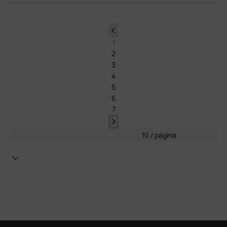
1
2
3
4
5
6
7
10 / página