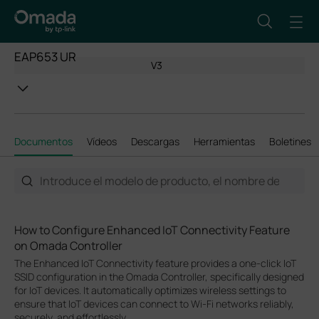
EAP653 UR
V3
Documentos
Vídeos
Descargas
Herramientas
Boletines
How to Configure Enhanced IoT Connectivity Feature
on Omada Controller
The Enhanced IoT Connectivity feature provides a one-click IoT
SSID configuration in the Omada Controller, specifically designed
for IoT devices. It automatically optimizes wireless settings to
ensure that IoT devices can connect to Wi-Fi networks reliably,
securely, and effortlessly.