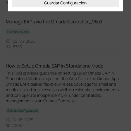
3371
Guardar Configuración
Manage EAPs via the Omada Controller_V6.0
Guía de Usuario
02-05-2026
8785
How to Setup Omada EAP in Standalone Mode
This FAQ provides guidance on setting up an Omada EAP in
Standalone Mode using either the Web GUI or the Omada App.
Omada EAPs deliver flexible wireless coverage for small and
medium-sized businesses as well as residential environments
and can operate independently or under centralized
management via an Omada Controller.
Guía de Configuración
12-18-2025
72954