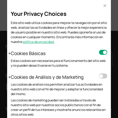
Close
Your Privacy Choices
Este sitio web utiliza cookies para mejorar la navegación por el sitio
web, analizar las actividades en línea y ofrecer la mejor experiencia
de usuario posible en nuestro sitio web. Puedes oponerte al uso de
cookies en cualquier momento. Encontrarás más información en
nuestra
política de privacidad
.
Suscripción
Cookies Básicas
Suscríbete
Dirección de correo electrónico
Estas cookies son necesarias para el funcionamiento del sitio web
y no pueden desactivarse en tu sistema.
Síguenos
Cookies de Análisis y de Marketing
Las cookies de análisis nos permiten analizar tus actividades en
nuestro sitio web con el fin de mejorar y adaptar la funcionalidad
del mismo.
Las cookies de marketing pueden ser instaladas a través de
nuestro sitio web por nuestros socios publicitarios con el fin de
TP-Link
crear un perfil de tus intereses y mostrarte anuncios relevantes en
otros sitios web.