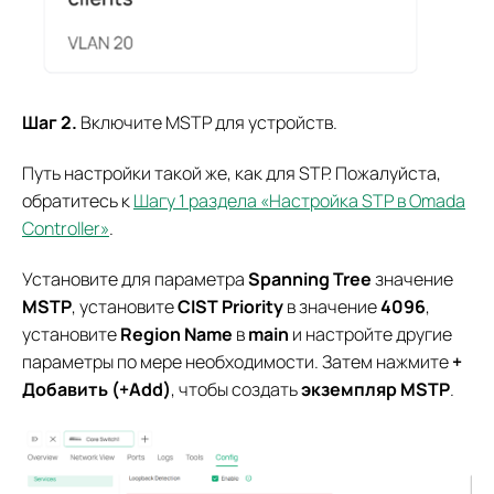
Шаг 2.
Включите MSTP для устройств.
Путь настройки такой же, как для STP. Пожалуйста,
обратитесь к
Шагу 1 раздела «Настройка STP в Omada
Controller»
.
Установите для параметра
Spanning Tree
значение
MSTP
, установите
CIST Priority
в значение
4096
,
установите
Region Name
в
main
и настройте другие
параметры по мере необходимости. Затем нажмите
+
Добавить (+Add)
, чтобы создать
экземпляр MSTP
.