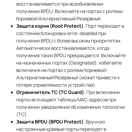
восстанавливается при возобновлении
получения BPDU. Включайте на портах с ролями
Корневой/Альтернативный/Резервный.
Защита корня (Root Protect)
: Порт переходит в
состояние блокировки error-disabled при
получении BPDU с более высоким приоритетом.
Автоматически восстанавливается, когда
получение таких BPDU прекращается. Включайте
на назначенных портах (Designated); избегайте
включения на портах с ролями Корневой/
Альтернативный/Резервный (может привести к
потере управляемости устройства).
Ограничитель TC (TC Guard)
: При включении
порты не очищают таблицы MAC-адресов при
получении уведомлений об изменении топологии
(TC).
Защита BPDU (BPDU Protect)
: Вручную
настроенные краевые порты переходят в