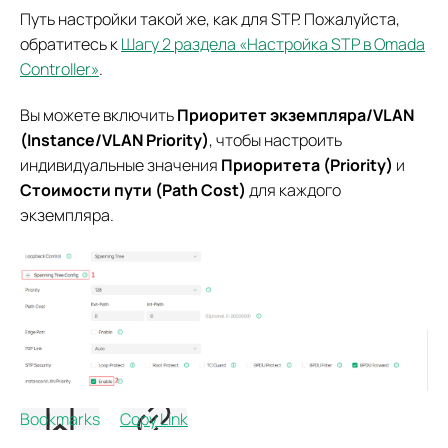
Путь настройки такой же, как для STP. Пожалуйста,
обратитесь к
Шагу 2 раздела «Настройка STP в Omada
Controller»
.
Вы можете включить
Приоритет экземпляра/VLAN
(Instance/VLAN Priority)
, чтобы настроить
индивидуальные значения
Приоритета (Priority)
и
Стоимости пути (Path Cost)
для каждого
экземпляра.
Bookmarks
Copy Link