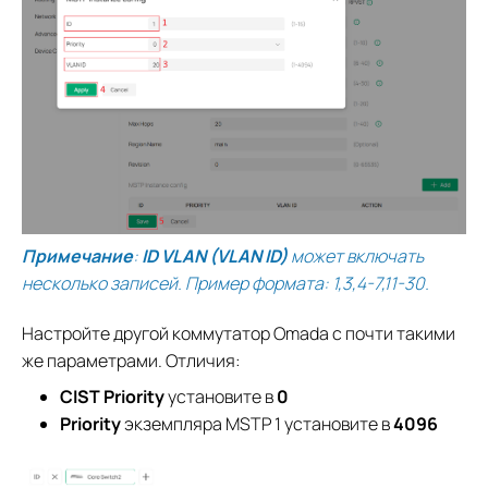
Примечание
:
ID VLAN (VLAN ID)
может включать
несколько записей. Пример формата: 1,3,4-7,11-30.
Настройте другой коммутатор Omada с почти такими
же параметрами. Отличия:
CIST Priority
установите в
0
Priority
экземпляра MSTP 1 установите в
4096