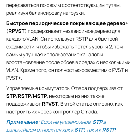
передаваться по своим соответствующим путям,
реализуя балансировку нагрузки.
Быстрое периодическое покрывающее дерево+
(
RPVST
) поддерживает независимое дерево для
каждого VLAN. Он использует RSTP для быстрой
сходимости, чтобы избежать петель уровня 2, тем
самым улучшая использование каналов и
восстановление после сбоев в средах с несколькими
VLAN. Кроме того, он полностью совместим с PVST и
PVST+.
Управляемые коммутаторы Omada поддерживают
STP
/
RSTP
/
MSTP
, некоторые из них также
поддерживают
RPVST
. В этой статье описано, как
настроить их через контроллер Omada.
Примечание
: Если не указано иное,
STP
в
дальнейшем относится как к
STP
, так и к
RSTP
.