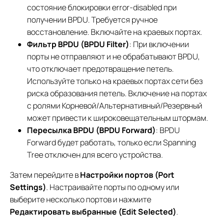
состояние блокировки error-disabled при
получении BPDU. Требуется ручное
восстановление. Включайте на краевых портах.
Фильтр BPDU (BPDU Filter)
: При включении
порты не отправляют и не обрабатывают BPDU,
что отключает предотвращение петель.
Используйте только на краевых портах сети без
риска образования петель. Включение на портах
с ролями Корневой/Альтернативный/Резервный
может привести к широковещательным штормам.
Пересылка BPDU (BPDU Forward)
: BPDU
Forward будет работать, только если Spanning
Tree отключен для всего устройства.
Затем перейдите в
Настройки портов (Port
Settings)
. Настраивайте порты по одному или
выберите несколько портов и нажмите
Редактировать выбранные (Edit Selected)
.