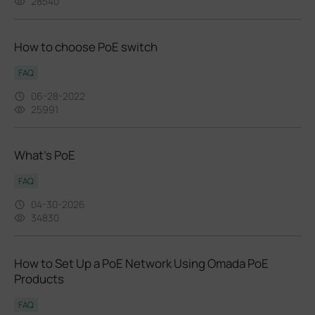
28540
How to choose PoE switch
FAQ
06-28-2022
25991
What’s PoE
FAQ
04-30-2026
34830
How to Set Up a PoE Network Using Omada PoE
Products
FAQ