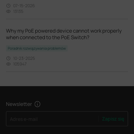
07-15-2026
13135
Why my PoE powered device cannot work properly
when connected to the PoE Switch?
Poradnik rozwiązywania problemów
10-23-2025
105947
Newsletter
Zapisz się
Adres e-mail