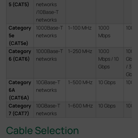
5 (CAT5)
networks
/10Base-T
networks
Category
1000Base-T
1–100 MHz
1000
100 
5e
networks
Mbps
(CAT5e)
Category
1000Base-T
1–250 MHz
1000
100 m
6 (CAT6)
networks
Mbps / 10
Gbps
Gbps
/ 37–
Gbps
Category
10GBase-T
1–500 MHz
10 Gbps
100 
6A
networks
(CAT6A)
Category
10GBase-T
1–600 MHz
10 Gbps
100 
7 (CAT7)
networks
Cable Selection