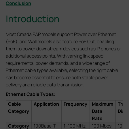
Conclusion
Introduction
Most Omada EAP models support Power over Ethernet
(PoE), and Wall models also feature PoE Out, enabling
them to power downstream devices such as IP phones or
additional access points. With varying link speed
requirements, power demands, and a wide range of
Ethernet cable types available, selecting the right cable
has become essential to ensure both stable power
delivery and reliable data transmission.
Ethernet Cable Types:
Cable
Application
Frequency
Maximum
Tran
Category
Data
Dist
Rate
Category
100Base-T
1–100 MHz
100 Mbps
100 