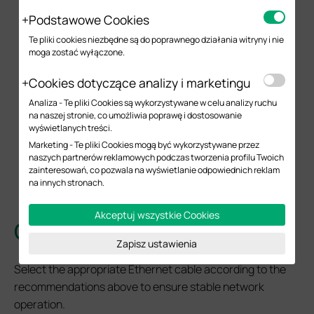
not feasible, manually set the switch or device port
Podstawowe Cookies
speed to
2.5G or 1G
to maintain stable power and
Te pliki cookies niezbędne są do poprawnego działania witryny i nie
communication.
moga zostać wyłączone.
Risks of Using an Insufficient Cable Grade
Cookies dotyczące analizy i marketingu
Analiza - Te pliki Cookies są wykorzystywane w celu analizy ruchu
Packet loss
– Causes video stuttering, command
na naszej stronie, co umożliwia poprawę i dostosowanie
delays, or data loss.
wyświetlanych treści.
Link flapping
– Ports repeatedly disconnect and
Marketing - Te pliki Cookies mogą być wykorzystywane przez
reconnect, which may lead to device reboots.
naszych partnerów reklamowych podczas tworzenia profilu Twoich
zainteresowań, co pozwala na wyświetlanie odpowiednich reklam
Insufficient power
– PoE devices may fail to power
na innych stronach.
on or shut down unexpectedly.
Akceptuj wszystkie Cookies
Conclusion
Zapisz ustawienia
Select the appropriate Ethernet cable according to the
recommendations above to ensure stable network
operation.