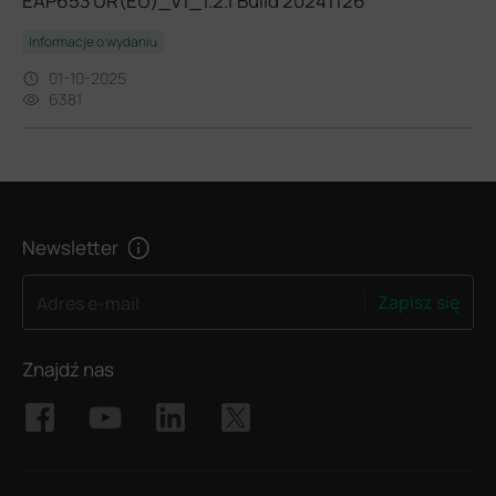
EAP653 UR(EU)_V1_1.2.1 Build 20241126
Informacje o wydaniu
01-10-2025
6381
Newsletter
Zapisz się
Adres e-mail
Znajdź nas