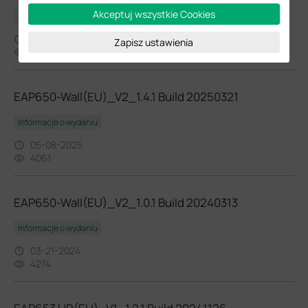
Akceptuj wszystkie Cookies
Informacje o wydaniu
12-03-2021
Zapisz ustawienia
13189
EAP650-Wall(EU)_V2_1.4.1 Build 20250321
Informacje o wydaniu
05-08-2025
4061
EAP650-Wall(EU)_V2_1.0.1 Build 20240313
Informacje o wydaniu
03-21-2024
4274