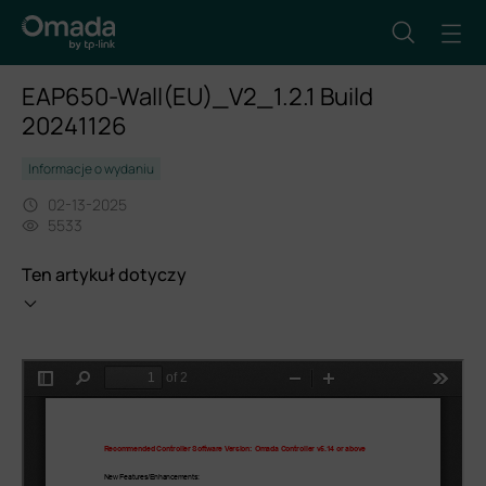
EAP650-Wall(EU)_V2_1.2.1 Build
20241126
Informacje o wydaniu
02-13-2025
5533
Ten artykuł dotyczy