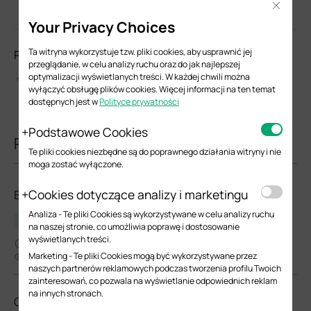
Close
Your Privacy Choices
Ta witryna wykorzystuje tzw. pliki cookies, aby usprawnić jej
Prosimy o ocenę tego dokumentu
przeglądanie, w celu analizy ruchu oraz do jak najlepszej
optymalizacji wyświetlanych treści. W każdej chwili można
wyłączyć obsługę plików cookies. Więcej informacji na ten temat
dostępnych jest w
Polityce prywatności
Podstawowe Cookies
Powiązane dokumenty
Te pliki cookies niezbędne są do poprawnego działania witryny i nie
moga zostać wyłączone.
Cookies dotyczące analizy i marketingu
EAP650(EU)_V2_1.2.1 Build 20241126
Analiza - Te pliki Cookies są wykorzystywane w celu analizy ruchu
Informacje o wydaniu
na naszej stronie, co umożliwia poprawę i dostosowanie
wyświetlanych treści.
01-08-2025
Marketing - Te pliki Cookies mogą być wykorzystywane przez
6265
naszych partnerów reklamowych podczas tworzenia profilu Twoich
zainteresowań, co pozwala na wyświetlanie odpowiednich reklam
na innych stronach.
OC300(UN)_V1_1.0.1 Build 20201016