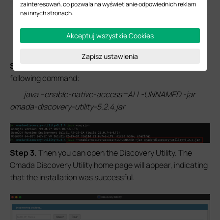
zainteresowań, co pozwala na wyświetlanie odpowiednich reklam
na innych stronach.
Akceptuj wszystkie Cookies
Zapisz ustawienia
S
tep 2.
After installation, open
Terminal
and run the
following command:
java --enable-native-access=ALL-UNNAMED -jar
omada-discovery-utility-5.2.4.jar
S
tep 3.
Then you can open the Discovery Utility. The
Omada Discovery Utility home page will appear, indicating
that the installation was successful.