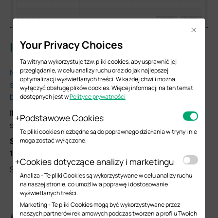
Close
Your Privacy Choices
Installation for Mac OS
Ta witryna wykorzystuje tzw. pliki cookies, aby usprawnić jej
przeglądanie, w celu analizy ruchu oraz do jak najlepszej
Note: This version of Omada Discovery Utility does not
optymalizacji wyświetlanych treści. W każdej chwili można
support the standard JRE. You must install a JRE with
wyłączyć obsługę plików cookies. Więcej informacji na ten temat
built-in JavaFX.
dostępnych jest w
Polityce prywatności
If your PC is Mac, you could refer to the following
Podstawowe Cookies
suggestions:
Te pliki cookies niezbędne są do poprawnego działania witryny i nie
S
tep 1
.
Visit the
Zulu JDK download page
and install
Zulu
moga zostać wyłączone.
17 JRE FX
.
Cookies dotyczące analizy i marketingu
Select
Zulu 17 JRE FX
for your system:
Analiza - Te pliki Cookies są wykorzystywane w celu analizy ruchu
na naszej stronie, co umożliwia poprawę i dostosowanie
ARM version
for Apple M-series processors
wyświetlanych treści.
x86 version
for Intel-based Macs
Marketing - Te pliki Cookies mogą być wykorzystywane przez
naszych partnerów reklamowych podczas tworzenia profilu Twoich