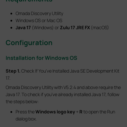
Omada Discovery Utility
Windows OS or Mac OS
Java 17
(Windows) or
Zulu 17 JRE FX
(macOS)
Configuration
Installation for Windows OS
S
tep 1.
Check If You’ve Installed Java SE Development Kit
17.
Omada Discovery Utility with V5.2.4 and above require the
Java 17. To check if you’ve already installed Java 17, follow
the steps below:
Press the
Windows logo key
+
R
to open the Run
dialog box.