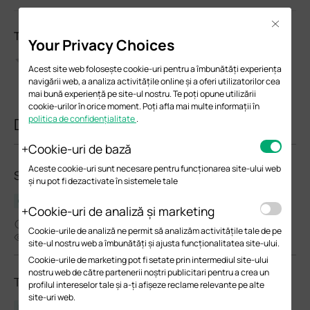
Close
Te rugăm să evalueazi acest document
Your Privacy Choices
Acest site web folosește cookie-uri pentru a îmbunătăți experiența
navigării web, a analiza activitățile online și a oferi utilizatorilor cea
mai bună experiență pe site-ul nostru. Te poți opune utilizării
cookie-urilor în orice moment. Poți afla mai multe informații în
politica de confidențialitate
.
Documente similare
Cookie-uri de bază
Aceste cookie-uri sunt necesare pentru funcționarea site-ului web
SM5110-SR(UN)_V1.20_Installation Guide
și nu pot fi dezactivate în sistemele tale
Ghid de instalare hardware
Cookie-uri de analiză și marketing
08-30-2025
Cookie-urile de analiză ne permit să analizăm activitățile tale de pe
7496
site-ul nostru web a îmbunătăți și ajusta funcționalitatea site-ului.
Cookie-urile de marketing pot fi setate prin intermediul site-ului
nostru web de către partenerii noștri publicitari pentru a crea un
TL-SM5110-SR(UN)_V1_Datasheet
profilul intereselor tale și a-ți afișeze reclame relevante pe alte
site-uri web.
Datasheet