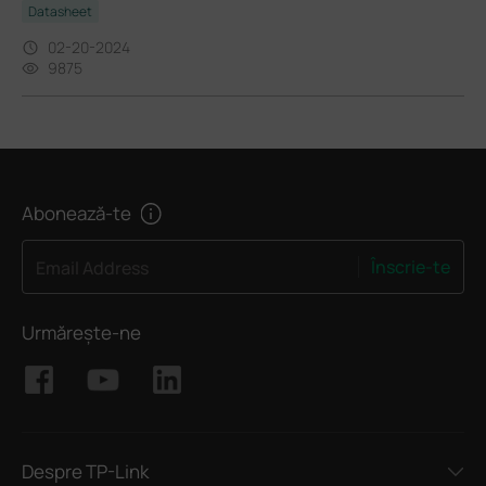
Datasheet
02-20-2024
9875
Abonează-te
Înscrie-te
Email Address
Urmărește-ne
Despre TP-Link