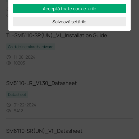
Acceptă toate cookie-urile
11-24-2020
14953
Salvează setările
TL-SM5110-SR(UN)_V1_Installation Guide
Ghid de instalare hardware
11-08-2024
10203
SM5110-LR_V1.30_Datasheet
Datasheet
01-22-2024
6412
SM6110-SR(UN)_V1_Datasheet