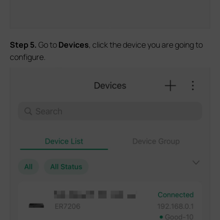
Step
5.
Go to
Devices
, click the device you are going to
configure.