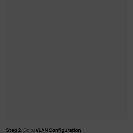
S
tep
2.
Go to
VLAN Configuration
.