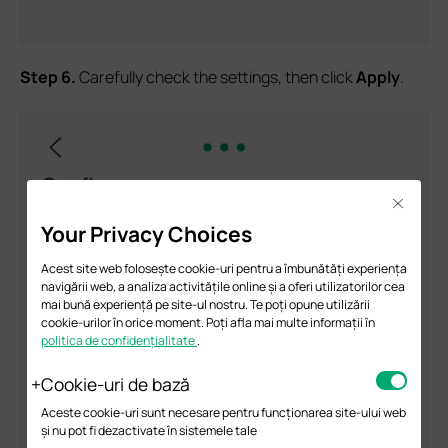
S
tep 6
.
Carefully check the settings, then click
Apply
.
Close
Your Privacy Choices
Acest site web folosește cookie-uri pentru a îmbunătăți experiența
navigării web, a analiza activitățile online și a oferi utilizatorilor cea
mai bună experiență pe site-ul nostru. Te poți opune utilizării
cookie-urilor în orice moment. Poți afla mai multe informații în
politica de confidențialitate
.
Cookie-uri de bază
Aceste cookie-uri sunt necesare pentru funcționarea site-ului web
și nu pot fi dezactivate în sistemele tale