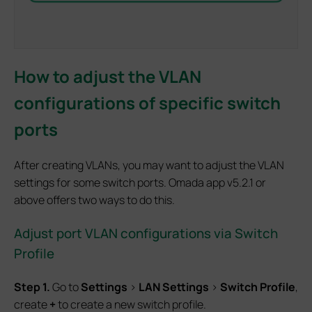
How to adjust the VLAN
configurations of specific switch
ports
After creating VLANs, you may want to adjust the VLAN
settings for some switch ports. Omada app v5.2.1 or
above offers two ways to do this.
Adjust port VLAN configurations via Switch
Profile
S
tep 1.
Go to
Settings
>
LAN Settings
>
Switch Profile
,
create
+
to create a new switch profile.