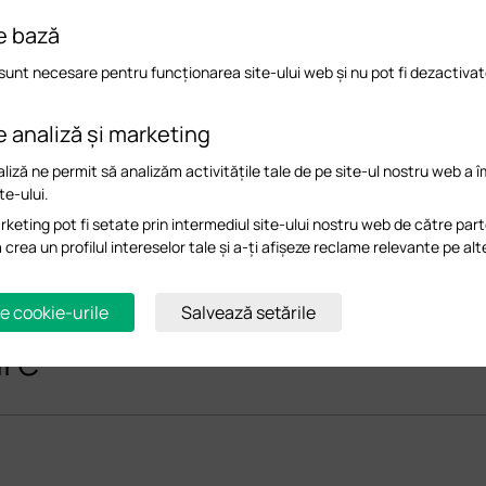
e bază
sunt necesare pentru funcționarea site-ului web și nu pot fi dezactivat
e analiză și marketing
liză ne permit să analizăm activitățile tale de pe site-ul nostru web a 
te-ului.
keting pot fi setate prin intermediul site-ului nostru web de către part
a crea un profilul intereselor tale și a-ți afișeze reclame relevante pe alt
e cookie-urile
Salvează setările
are