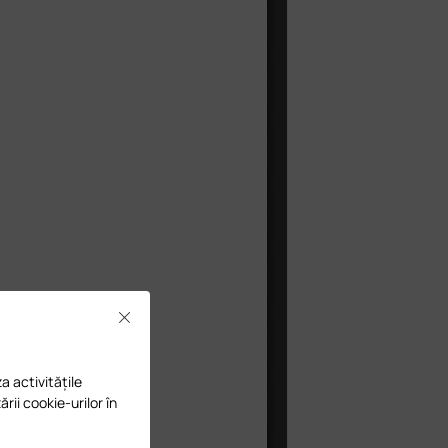
Close
a activitățile
ării cookie-urilor în