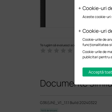
Cookie-uri d
Aceste cookie-uri 
Cookie-uri d
Cookie-urile de ana
funcționalitatea si
Te rugăm să evalueazi acest document
Cookie-urile de mar
publicitari pentru 
Acceptă toat
Documente simil
G36(UN)_V1_1.1.1 Build 20240322
Notă de lansare