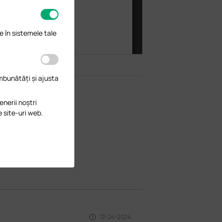
e în sistemele tale
îmbunătăți și ajusta
enerii noștri
e site-uri web.
12-24-2024