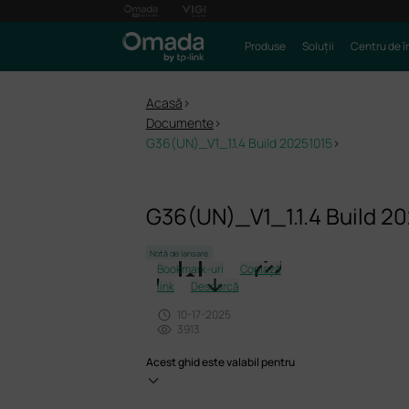
Produse
Soluții
Centru de î
Acasă
>
Documente
>
G36(UN)_V1_1.1.4 Build 20251015
>
G36(UN)_V1_1.1.4 Build 2
Notă de lansare
Bookmark-uri
Copiază
link
Descarcă
10-17-2025
3913
Acest ghid este valabil pentru