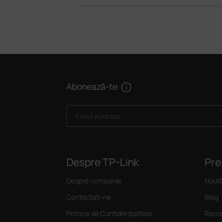
Abonează-te
Email Address
Despre TP-Link
Pre
Despre companie
Noută
Contactați-ne
Blog
Politica de Confidențialitate
Recom