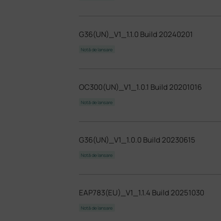
G36(UN)_V1_1.1.0 Build 20240201
Notă de lansare
OC300(UN)_V1_1.0.1 Build 20201016
Notă de lansare
G36(UN)_V1_1.0.0 Build 20230615
Notă de lansare
EAP783(EU)_V1_1.1.4 Build 20251030
Notă de lansare