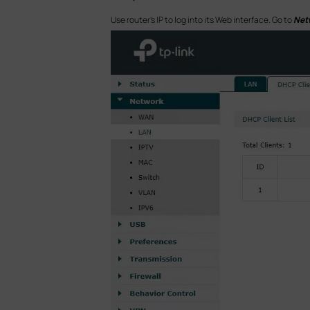
Use router’s IP to log into its Web interface. Go to
Net