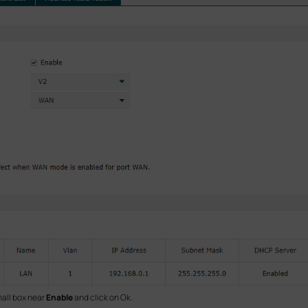
all box near
Enable
and click on Ok.