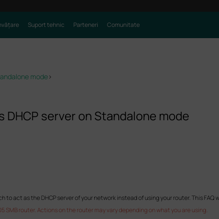
nvățare
Suport tehnic
Parteneri
Comunitate
Standalone mode
>
as DHCP server on Standalone mode
h to act as the DHCP server of your network instead of using your router. This FAQ w
5 SMB router. Actions on the router may vary depending on what you are using.