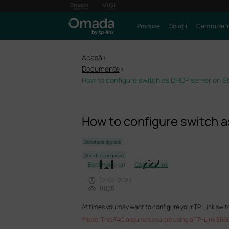
Produse
Soluții
Centru de î
Acasă
>
Documente
>
How to configure switch as DHCP server on 
How to configure switch 
Biblioteca digitală
Ghid de configurare
Bookmark-uri
Copiază link
07-07-2023
111105
At times you may want to configure your TP-Link switc
*Note: This FAQ assumes you are using a TP-Link ER60