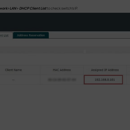
work
>LAN> DHCP Client List
to
check switch’s IP.