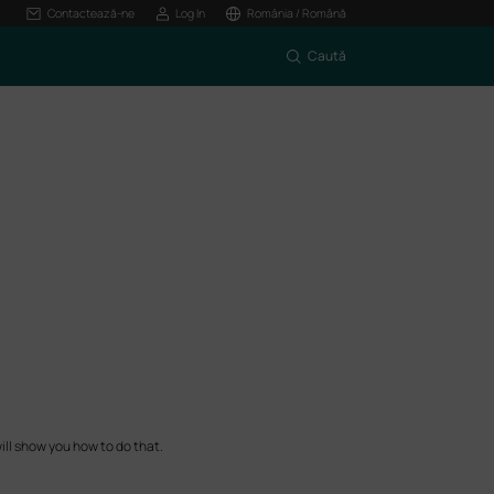
Contactează-ne
Log In
România / Română
Caută
ill show you how to do that.