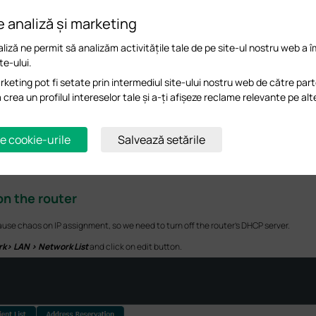
e analiză și marketing
liză ne permit să analizăm activitățile tale de pe site-ul nostru web a 
te-ului.
keting pot fi setate prin intermediul site-ului nostru web de către part
a crea un profilul intereselor tale și a-ți afișeze reclame relevante pe alt
e cookie-urile
Salvează setările
on the router
 cause chaos on IP assignment, so we need to turn off the router’s DHCP server.
k> LAN > Network List
and click on edit button.