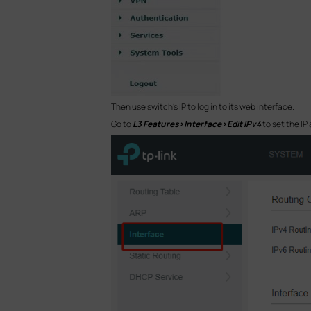
Then use switch’s IP to log in to its web interface.
Go to
L3 Features
>
Interface
>
Edit IPv4
to set the IP