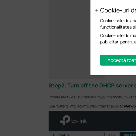
Cookie-uri d
Cookie-urile de ana
funcționalitatea si
Cookie-urile de mar
publicitari pentru 
Acceptă toat
Step2. Turn off the DHCP server 
If there are two DHCP servers in your network, it will
Use router’s IP to log into Web Interface. Go to
Networ