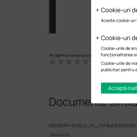
Cookie-uri d
Aceste cookie-uri 
Cookie-uri d
Cookie-urile de ana
funcționalitatea si
Te rugăm să evalueazi acest document
Cookie-urile de mar
publicitari pentru 
Acceptă toat
Documente simil
ER706WP-4G(EU)_V1_1.1.0 Build 2025081
Notă de lansare