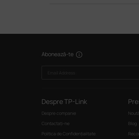
Abonează-te
Email Address
Despre TP-Link
Pre
Despre companie
Noută
Contactați-ne
Blog
Politica de Confidențialitate
Recom