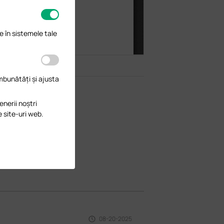
e în sistemele tale
îmbunătăți și ajusta
enerii noștri
e site-uri web.
08-20-2025