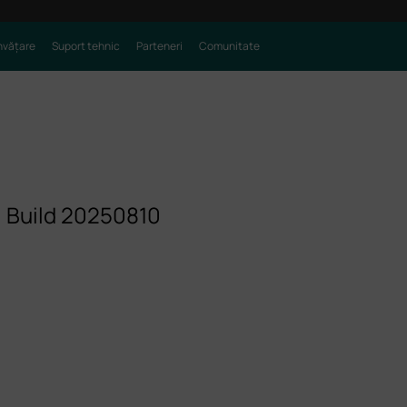
nvățare
Suport tehnic
Parteneri
Comunitate
 Build 20250810