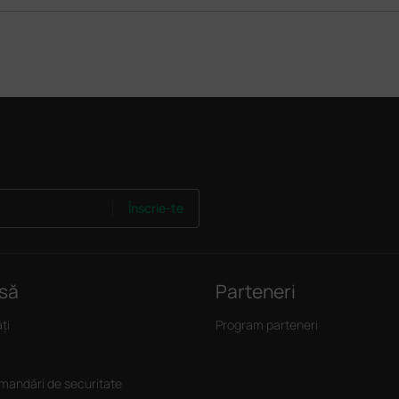
Înscrie-te
să
Parteneri
ți
Program parteneri
andări de securitate