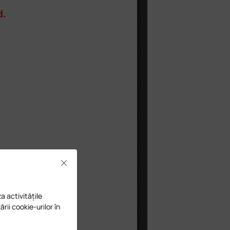
Close
a activitățile
ării cookie-urilor în