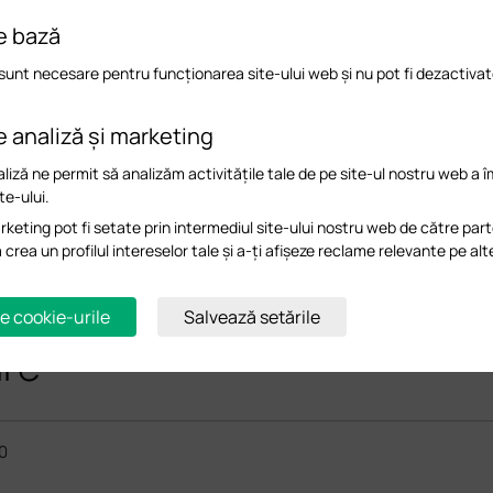
e bază
sunt necesare pentru funcționarea site-ului web și nu pot fi dezactivat
e analiză și marketing
liză ne permit să analizăm activitățile tale de pe site-ul nostru web a 
te-ului.
keting pot fi setate prin intermediul site-ului nostru web de către part
a crea un profilul intereselor tale și a-ți afișeze reclame relevante pe alt
e cookie-urile
Salvează setările
are
0