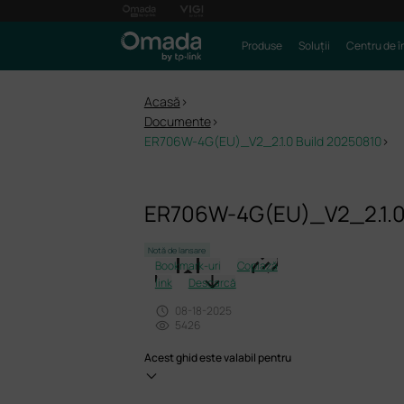
Produse
Soluții
Centru de î
Acasă
>
Documente
>
ER706W-4G(EU)_V2_2.1.0 Build 20250810
>
ER706W-4G(EU)_V2_2.1.0
Notă de lansare
Bookmark-uri
Copiază
link
Descarcă
08-18-2025
5426
Acest ghid este valabil pentru