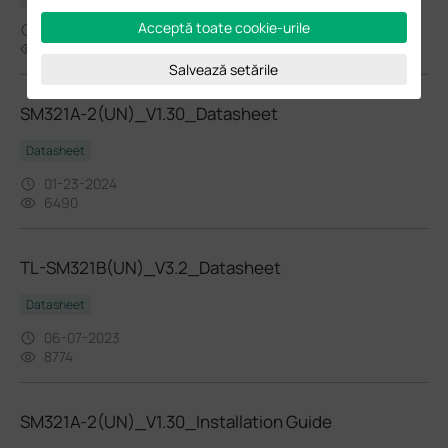
Acceptă toate cookie-urile
09-07-2025
3835
Salvează setările
SM321A-2(UN)_V1.30_Datasheet
Datasheet
01-23-2024
6490
TL-SM321B(UN)_V3.2_Datasheet
Datasheet
06-07-2023
8774
SM321A-2(UN)_V1.30_Installation Guide