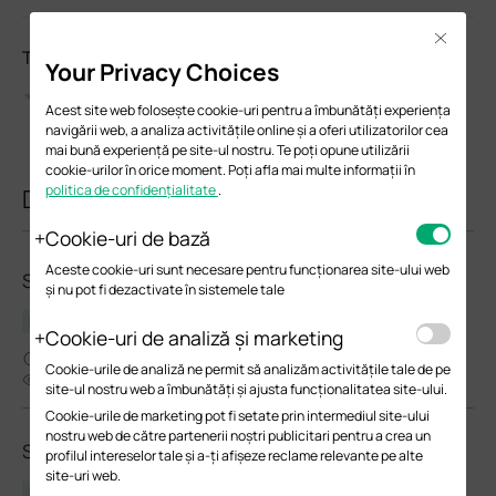
Close
Te rugăm să evalueazi acest document
Your Privacy Choices
Acest site web folosește cookie-uri pentru a îmbunătăți experiența
navigării web, a analiza activitățile online și a oferi utilizatorilor cea
mai bună experiență pe site-ul nostru. Te poți opune utilizării
cookie-urilor în orice moment. Poți afla mai multe informații în
politica de confidențialitate
.
Documente similare
Cookie-uri de bază
Aceste cookie-uri sunt necesare pentru funcționarea site-ului web
SM321A-2(UN)_V2_Datasheet
și nu pot fi dezactivate în sistemele tale
Datasheet
Cookie-uri de analiză și marketing
09-07-2025
Cookie-urile de analiză ne permit să analizăm activitățile tale de pe
4257
site-ul nostru web a îmbunătăți și ajusta funcționalitatea site-ului.
Cookie-urile de marketing pot fi setate prin intermediul site-ului
nostru web de către partenerii noștri publicitari pentru a crea un
SM321B(UN)_V4_Datasheet
profilul intereselor tale și a-ți afișeze reclame relevante pe alte
site-uri web.
Datasheet