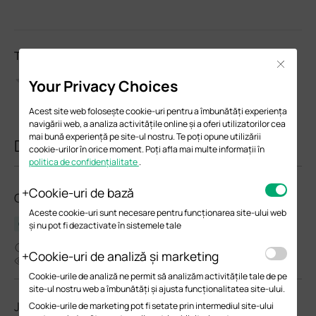
Te rugăm să evalueazi acest document
Close
Your Privacy Choices
Acest site web folosește cookie-uri pentru a îmbunătăți experiența
navigării web, a analiza activitățile online și a oferi utilizatorilor cea
mai bună experiență pe site-ul nostru. Te poți opune utilizării
Documente similare
cookie-urilor în orice moment. Poți afla mai multe informații în
politica de confidențialitate
.
Cookie-uri de bază
Omada Easy Managed Switch_Installation Guide
Aceste cookie-uri sunt necesare pentru funcționarea site-ului web
Ghid de instalare hardware
și nu pot fi dezactivate în sistemele tale
06-25-2026
Cookie-uri de analiză și marketing
8355
Cookie-urile de analiză ne permit să analizăm activitățile tale de pe
site-ul nostru web a îmbunătăți și ajusta funcționalitatea site-ului.
Jetstream L2 Managed Switch(UN)_Installation
Cookie-urile de marketing pot fi setate prin intermediul site-ului