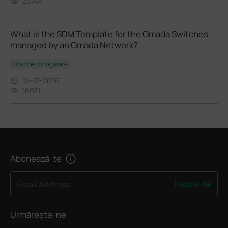
26749
What is the SDM Template for the Omada Switches
managed by an Omada Network?
Ghid de configurare
04-17-2026
16971
Abonează-te
Înscrie-te
Email Address
Urmărește-ne