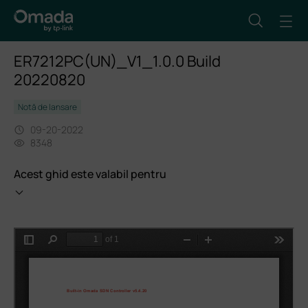
ER7212PC(UN)_V1_1.0.0 Build
20220820
Notă de lansare
09-20-2022
8348
Acest ghid este valabil pentru