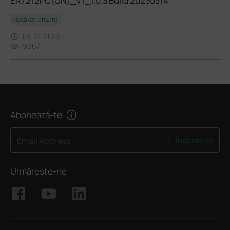
ER7212PC(UN)_V1_1.0.3 Build 20230314
Notă de lansare
03-21-2023
9667
Abonează-te
Înscrie-te
Email Address
Urmărește-ne