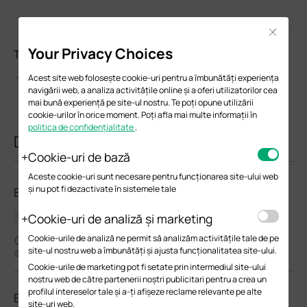
Close
Your Privacy Choices
Te rugăm să evalueazi acest document
Acest site web folosește cookie-uri pentru a îmbunătăți experiența
navigării web, a analiza activitățile online și a oferi utilizatorilor cea
mai bună experiență pe site-ul nostru. Te poți opune utilizării
cookie-urilor în orice moment. Poți afla mai multe informații în
politica de confidențialitate
.
Documente similare
Cookie-uri de bază
Aceste cookie-uri sunt necesare pentru funcționarea site-ului web
și nu pot fi dezactivate în sistemele tale
ER7212PC(UN)_V2.0_2.1.0 Build 20250415
Cookie-uri de analiză și marketing
Notă de lansare
Cookie-urile de analiză ne permit să analizăm activitățile tale de pe
04-24-2025
site-ul nostru web a îmbunătăți și ajusta funcționalitatea site-ului.
9828
Cookie-urile de marketing pot fi setate prin intermediul site-ului
nostru web de către partenerii noștri publicitari pentru a crea un
profilul intereselor tale și a-ți afișeze reclame relevante pe alte
ER7212PC(UN)_V1_1.3.1 Build 20250220
site-uri web.