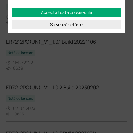
Notă de lansare
Acceptă toate cookie-urile
02-28-2025
9561
Salvează setările
ER7212PC(UN)_V1_1.0.1 Build 20221106
Notă de lansare
11-12-2022
8639
ER7212PC(UN)_V1_1.0.2 Build 20230202
Notă de lansare
02-07-2023
10845