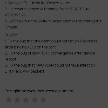
1. Remove "TL-" from the Device Name.
2. Hardware version will change from V3.0/V3.6 to
V3.20/V3.26.
3. JetStream in the System Description will be changed to
Omada.
Bug Fix:
1. Fix the bug that the client could not get an IP address
after binding ACLs on the port.
2. Fix the bug of slow RSTP convergence after device
reboot.
3. Fix the bug that MAC VLAN could not take effect on
DHCP and ARP packets.
Te rugăm să evalueazi acest document