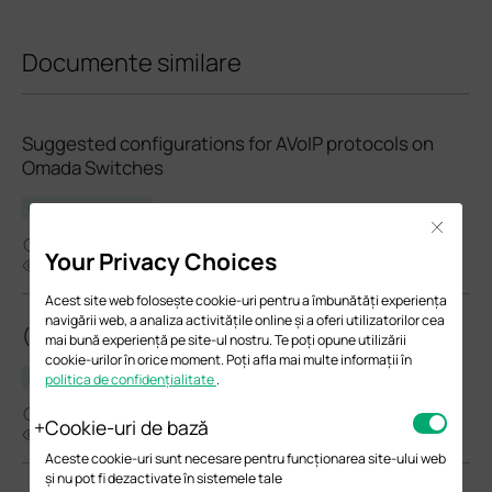
Documente similare
Suggested configurations for AVoIP protocols on
Omada Switches
Ghid de configurare
Close
01-13-2026
Your Privacy Choices
48816
Acest site web folosește cookie-uri pentru a îmbunătăți experiența
navigării web, a analiza activitățile online și a oferi utilizatorilor cea
(TL-)SG3428MP(UN)_V6_6.20.0 Build 20231019
mai bună experiență pe site-ul nostru. Te poți opune utilizării
cookie-urilor în orice moment. Poți afla mai multe informații în
Notă de lansare
politica de confidențialitate
.
01-08-2024
Cookie-uri de bază
4900
Aceste cookie-uri sunt necesare pentru funcționarea site-ului web
și nu pot fi dezactivate în sistemele tale