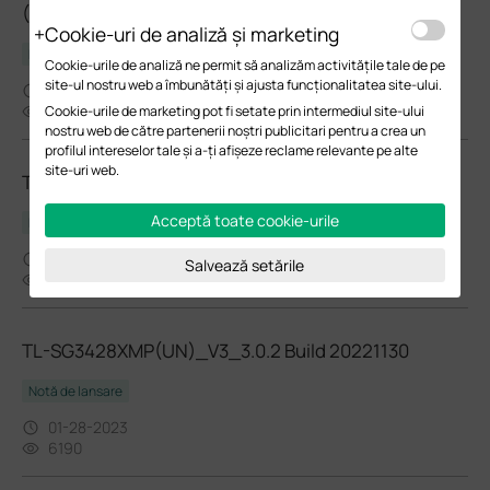
(TL-)SG3428XF(UN)_V1_1.20.0 Build 20231019
Cookie-uri de analiză și marketing
Notă de lansare
Cookie-urile de analiză ne permit să analizăm activitățile tale de pe
site-ul nostru web a îmbunătăți și ajusta funcționalitatea site-ului.
01-08-2024
6263
Cookie-urile de marketing pot fi setate prin intermediul site-ului
nostru web de către partenerii noștri publicitari pentru a crea un
profilul intereselor tale și a-ți afișeze reclame relevante pe alte
site-uri web.
TL-SG3428XMP(UN)_V3_3.0.0 Build 20220822
Acceptă toate cookie-urile
Notă de lansare
11-25-2022
Salvează setările
6452
TL-SG3428XMP(UN)_V3_3.0.2 Build 20221130
Notă de lansare
01-28-2023
6190