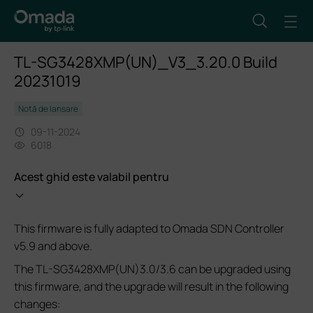
TL-SG3428XMP(UN)_V3_3.20.0 Build
20231019
Notă de lansare
09-11-2024
6018
Acest ghid este valabil pentru
This firmware is fully adapted to Omada SDN Controller
v5.9 and above.
The TL-SG3428XMP(UN)3.0/3.6 can be upgraded using
this firmware, and the upgrade will result in the following
changes: