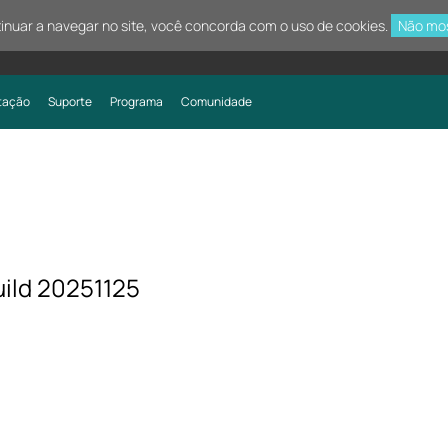
tinuar a navegar no site, você concorda com o uso de cookies.
Não mo
tação
Suporte
Programa
Comunidade
ild 20251125