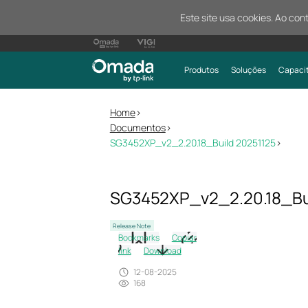
Este site usa cookies. Ao con
Produtos
Soluções
Capaci
Home
>
Documentos
>
SG3452XP_v2_2.20.18_Build 20251125
>
SG3452XP_v2_2.20.18_Bu
Release Note
Bookmarks
Copiar
link
Download
12-08-2025
168