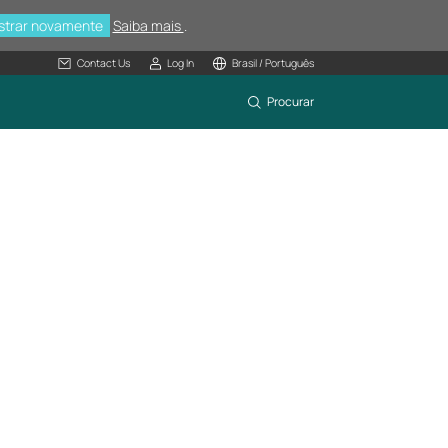
strar novamente
Saiba mais
.
Contact Us
Log In
Brasil / Português
Procurar