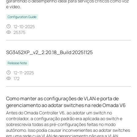
garantindo o desempenho ideal para serviços críticos como voz
e vídeo.
Configuration Guide
12-10-2025
25375
SG3452XP_v2_2.20.18_Build 20251125
Release Note
12-11-2025
172
Como manter as configurações de VLAN e porta de
gerenciamento ao adotar switches na rede Omada V6
Antes do Omada Controller V6, ao adotar um switch no
controlador, a configuração padrão era aplicada ao switch e
sobrescrevia todas as pré-configurações feitas no modo
autônomo. Isso podia causar inconvenientes ao adotar switches
em uma rede cuja VLAN de gerenciamento não era a VLAN