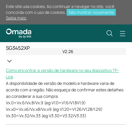
Este site usa cookies. Ao continuar a navegar no site, você
concorda com o uso de cookies.
Não mostrar novamente
Saiba mais
.
SG3452XP
V2.26
Como encontrar a versão de hardware no seu dispositivo TP-
Link
A disponibilidade de versão de modelo e hardware varia de
acordo com a região. Não esqueça de confirmar estes detalhes
ao considerar a sua compra.
Vx.0=Vx.6/Vx.8/Vx.9 (eg:V1.0=V1.6/V1.8V1.9)
Vx.x0=Vx.x6/Vx.x8/Vx.x9 (eg:V1.20=V1.26/V1.28/1.29)
Vx.30=Vx.32/Vx.33 (eg:V3.30=V3.32/V3.33)