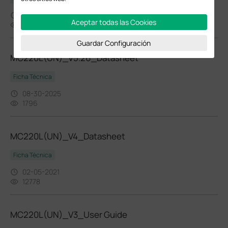
08-30-2025
Aceptar todas las Cookies
6685
Guardar Configuración
MC220L(UN)_V5.26_Datasheet
Ficha Técnica
08-30-2025
1796
MC220L(UN)_V4_Datasheet
Ficha Técnica
02-05-2021
12778
MC220L(UN)_V3_User Guide