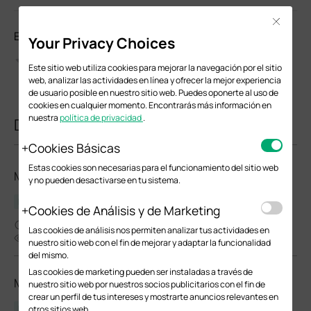
Close
Evalúa este documento
Your Privacy Choices
Este sitio web utiliza cookies para mejorar la navegación por el sitio
web, analizar las actividades en línea y ofrecer la mejor experiencia
de usuario posible en nuestro sitio web. Puedes oponerte al uso de
cookies en cualquier momento. Encontrarás más información en
nuestra
política de privacidad
.
Documentos relacionados
Cookies Básicas
Estas cookies son necesarias para el funcionamiento del sitio web
MC220L(UN)_V4.26_Datasheet
y no pueden desactivarse en tu sistema.
Ficha Técnica
Cookies de Análisis y de Marketing
12-15-2023
Las cookies de análisis nos permiten analizar tus actividades en
2706
nuestro sitio web con el fin de mejorar y adaptar la funcionalidad
del mismo.
Las cookies de marketing pueden ser instaladas a través de
MC220L(UN)_V5.20_Datasheet
nuestro sitio web por nuestros socios publicitarios con el fin de
crear un perfil de tus intereses y mostrarte anuncios relevantes en
Ficha Técnica
otros sitios web.