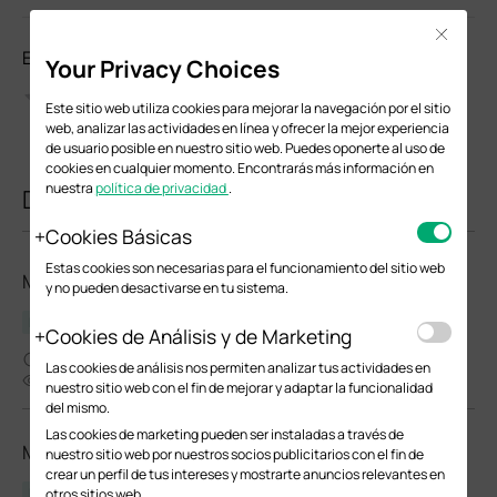
Close
Evalúa este documento
Your Privacy Choices
Este sitio web utiliza cookies para mejorar la navegación por el sitio
web, analizar las actividades en línea y ofrecer la mejor experiencia
de usuario posible en nuestro sitio web. Puedes oponerte al uso de
cookies en cualquier momento. Encontrarás más información en
nuestra
política de privacidad
.
Documentos relacionados
Cookies Básicas
Estas cookies son necesarias para el funcionamiento del sitio web
MC220L(UN)_V5.26_Datasheet
y no pueden desactivarse en tu sistema.
Ficha Técnica
Cookies de Análisis y de Marketing
08-30-2025
Las cookies de análisis nos permiten analizar tus actividades en
1793
nuestro sitio web con el fin de mejorar y adaptar la funcionalidad
del mismo.
Las cookies de marketing pueden ser instaladas a través de
MC220L(UN)_V4.2_Datasheet
nuestro sitio web por nuestros socios publicitarios con el fin de
crear un perfil de tus intereses y mostrarte anuncios relevantes en
Ficha Técnica
otros sitios web.