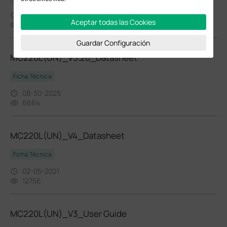
12-15-2023
Aceptar todas las Cookies
7576
Guardar Configuración
MC220L(UN)_V5.20_Datasheet
Ficha Técnica
08-30-2025
6664
MC220L(UN)_V4_Datasheet
Ficha Técnica
02-05-2021
12756
MC220L(UN)_V3_User Guide