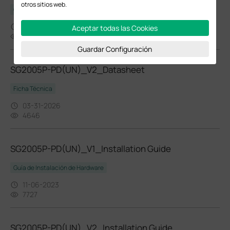
otros sitios web.
Guía de Configuración
01-13-2026
Aceptar todas las Cookies
49225
Guardar Configuración
SG2005P-PD(UN)_V2_Datasheet
Ficha Técnica
03-31-2026
4646
SG2005P-PD(UN)_V1_Installation Guide
Guía de Instalación de Hardware
11-06-2023
7727
SG2005P-PD(UN)_V2_Installation Guide