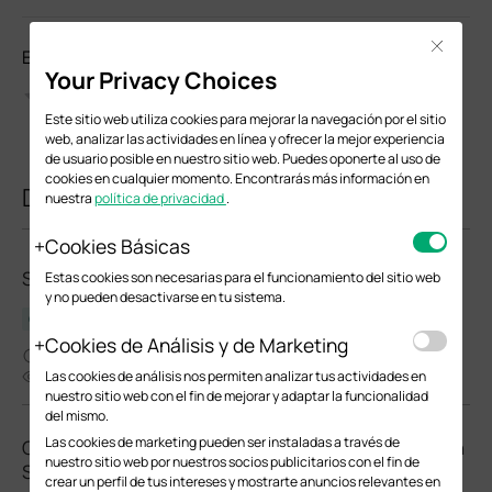
Close
Evalúa este documento
Your Privacy Choices
Este sitio web utiliza cookies para mejorar la navegación por el sitio
web, analizar las actividades en línea y ofrecer la mejor experiencia
de usuario posible en nuestro sitio web. Puedes oponerte al uso de
cookies en cualquier momento. Encontrarás más información en
Documentos relacionados
nuestra
política de privacidad
.
Cookies Básicas
SG2005P-PD(UN)_V1_1.0.2 Build 20240530
Estas cookies son necesarias para el funcionamiento del sitio web
y no pueden desactivarse en tu sistema.
Comunicados
Cookies de Análisis y de Marketing
06-24-2024
5970
Las cookies de análisis nos permiten analizar tus actividades en
nuestro sitio web con el fin de mejorar y adaptar la funcionalidad
del mismo.
Las cookies de marketing pueden ser instaladas a través de
Configuraciones sugeridas para protocolos AVoIP en
nuestro sitio web por nuestros socios publicitarios con el fin de
Switches Omada
crear un perfil de tus intereses y mostrarte anuncios relevantes en