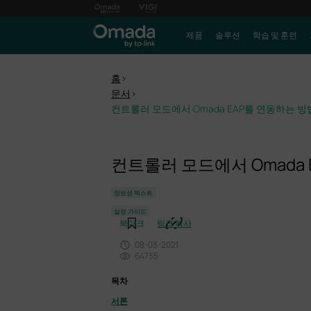
제품
솔루션
학습 및 훈련
홈
>
문서
>
컨트롤러 모드에서 Omada EAP를 연동하는 방
컨트롤러 모드에서 Omada
정보성 텍스트
설정 가이드
북마크
링크 복사
08-03-2021
64735
목차
서론