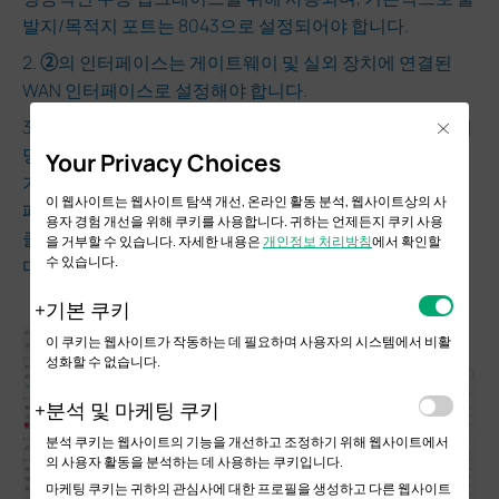
발지/목적지 포트는 8043으로 설정되어야 합니다.
2.
②
의 인터페이스는 게이트웨이 및 실외 장치에 연결된
WAN 인터페이스로 설정해야 합니다.
3.
④
의 목적지 IP 주소는 컨트롤러의 IP 주소여야 합니다. 해
Close
당 IP 주소는 다음 단계에 따라 얻을 수 있습니다: 사이트 보
Your Privacy Choices
기로 진입 > 왼쪽 메뉴 표시줄에서
클라이언트
항목 클릭 >
이 웹사이트는 웹사이트 탐색 개선, 온라인 활동 분석, 웹사이트상의 사
페이지 중앙의 클라이언트 목록에서 컨트롤러 장치 항목을
용자 경험 개선을 위해 쿠키를 사용합니다. 귀하는 언제든지 쿠키 사용
클릭합니다. 오른쪽에 표시되는 상세 페이지에서 컨트롤러
을 거부할 수 있습니다. 자세한 내용은
개인정보 처리방침
에서 확인할
수 있습니다.
디바이스의 IP 주소와 MAC 주소를 확인할 수 있습니다.
기본 쿠키
이 쿠키는 웹사이트가 작동하는 데 필요하며 사용자의 시스템에서 비활
성화할 수 없습니다.
분석 및 마케팅 쿠키
분석 쿠키는 웹사이트의 기능을 개선하고 조정하기 위해 웹사이트에서
의 사용자 활동을 분석하는 데 사용하는 쿠키입니다.
마케팅 쿠키는 귀하의 관심사에 대한 프로필을 생성하고 다른 웹사이트