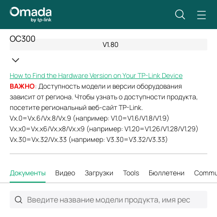
OC300
V1.80
How to Find the Hardware Version on Your TP-Link Device
ВАЖНО
: Доступность модели и версии оборудования
зависит от региона. Чтобы узнать о доступности продукта,
посетите региональный веб-сайт TP-Link.
Vx.0=Vx.6/Vx.8/Vx.9 (например: V1.0=V1.6/V1.8/V1.9)
Vx.x0=Vx.x6/Vx.x8/Vx.x9 (например: V1.20=V1.26/V1.28/V1.29)
Vx.30=Vx.32/Vx.33 (например: V3.30=V3.32/V3.33)
Документы
Видео
Загрузки
Tools
Бюллетени
Commu