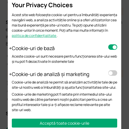
Your Privacy Choices
Acest site web folosește cookie-uri pentru a îmbunătăți experiența
navigării web, a analiza activitățile online și a oferi utilizatorilor cea
Step 4. (Optional)
With
Fast Roaming
enabled, you can
mai bună experiență pe site-ul nostru. Te poți opune utilizării
enable
AI Roaming
to facilitate
Fast Roaming
, which
cookie-urilor în orice moment. Poți afla mai multe informații în
politica de confidențialitate
.
improves roaming experience of the clients that support
802.11k/v.
Cookie-uri de bază
Aceste cookie-uri sunt necesare pentru funcționarea site-ului web
și nu pot fi dezactivate în sistemele tale
Cookie-uri de analiză și marketing
Cookie-urile de analiză ne permit să analizăm activitățile tale de pe
site-ul nostru web a îmbunătăți și ajusta funcționalitatea site-ului.
Cookie-urile de marketing pot fi setate prin intermediul site-ului
nostru web de către partenerii noștri publicitari pentru a crea un
profilul intereselor tale și a-ți afișeze reclame relevante pe alte
site-uri web.
S
tep 5.
Remember to click
Save
to apply the settings.
Acceptă toate cookie-urile