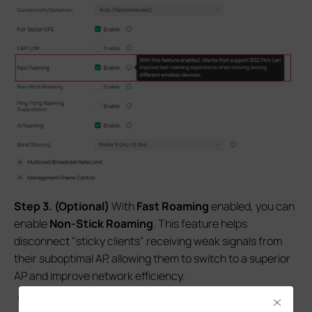
Step 3. (Optional)
With
Fast Roaming
enabled, you can
enable
Non-Stick Roaming
. This feature helps
disconnect "sticky clients" receiving weak signals from
their suboptimal AP, allowing them to switch to a superior
AP and improve network efficiency.
Close